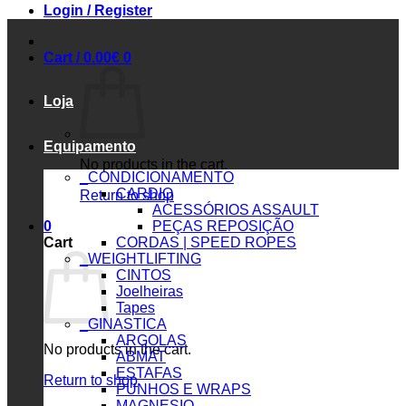
Login / Register
Cart /
0.00
€
0
Loja
Equipamento
No products in the cart.
_CONDICIONAMENTO
CARDIO
Return to shop
ACESSÓRIOS ASSAULT
0
PEÇAS REPOSIÇÃO
Cart
CORDAS | SPEED ROPES
_WEIGHTLIFTING
CINTOS
Joelheiras
Tapes
_GINASTICA
ARGOLAS
No products in the cart.
ABMAT
ESTAFAS
Return to shop
PUNHOS E WRAPS
MAGNESIO