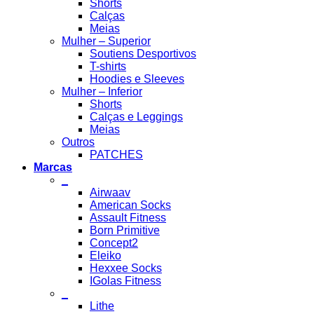
Shorts
Calças
Meias
Mulher – Superior
Soutiens Desportivos
T-shirts
Hoodies e Sleeves
Mulher – Inferior
Shorts
Calças e Leggings
Meias
Outros
PATCHES
Marcas
_
Airwaav
American Socks
Assault Fitness
Born Primitive
Concept2
Eleiko
Hexxee Socks
IGolas Fitness
_
Lithe