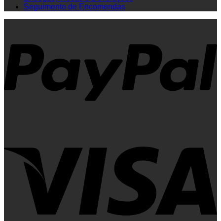
Seguimento de Encomendas
P
V