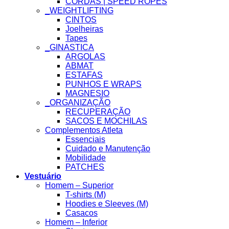
CORDAS | SPEED ROPES
_WEIGHTLIFTING
CINTOS
Joelheiras
Tapes
_GINASTICA
ARGOLAS
ABMAT
ESTAFAS
PUNHOS E WRAPS
MAGNESIO
_ORGANIZAÇÃO
RECUPERAÇÃO
SACOS E MOCHILAS
Complementos Atleta
Essenciais
Cuidado e Manutenção
Mobilidade
PATCHES
Vestuário
Homem – Superior
T-shirts (M)
Hoodies e Sleeves (M)
Casacos
Homem – Inferior