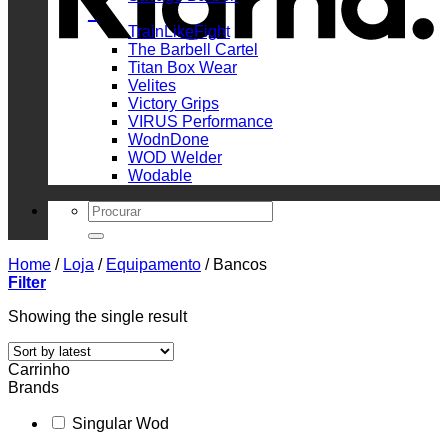
_
TrainLikeFight
The Barbell Cartel
Titan Box Wear
Velites
Victory Grips
VIRUS Performance
WodnDone
WOD Welder
Wodable
Search
for:
Home
/
Loja
/
Equipamento
/
Bancos
Filter
Showing the single result
Carrinho
Brands
Singular Wod