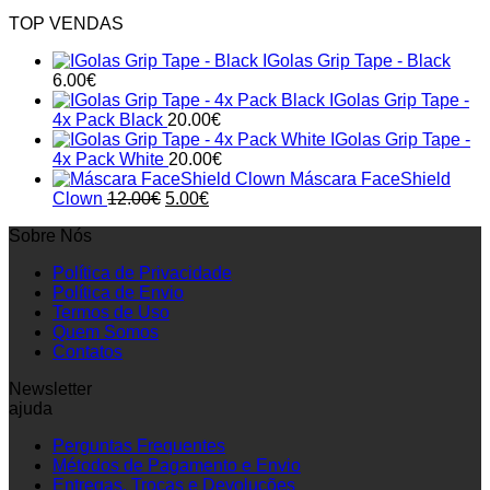
TOP VENDAS
IGolas Grip Tape - Black
6.00
€
IGolas Grip Tape -
4x Pack Black
20.00
€
IGolas Grip Tape -
4x Pack White
20.00
€
Máscara FaceShield
Original
Current
Clown
12.00
€
5.00
€
price
price
Sobre Nós
was:
is:
12.00€.
5.00€.
Política de Privacidade
Política de Envio
Termos de Uso
Quem Somos
Contatos
Newsletter
ajuda
Perguntas Frequentes
Métodos de Pagamento e Envio
Entregas, Trocas e Devoluções