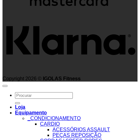
K
Copyright 2026 ©
IGOLAS Fitness
Search
for:
Loja
Equipamento
_CONDICIONAMENTO
CARDIO
ACESSÓRIOS ASSAULT
PEÇAS REPOSIÇÃO