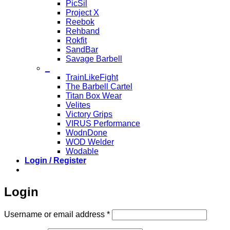
PicSil
Project X
Reebok
Rehband
Rokfit
SandBar
Savage Barbell
_
TrainLikeFight
The Barbell Cartel
Titan Box Wear
Velites
Victory Grips
VIRUS Performance
WodnDone
WOD Welder
Wodable
Login / Register
Login
Required
Username or email address
*