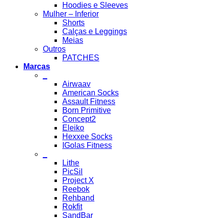
Hoodies e Sleeves
Mulher – Inferior
Shorts
Calças e Leggings
Meias
Outros
PATCHES
Marcas
_
Airwaav
American Socks
Assault Fitness
Born Primitive
Concept2
Eleiko
Hexxee Socks
IGolas Fitness
_
Lithe
PicSil
Project X
Reebok
Rehband
Rokfit
SandBar