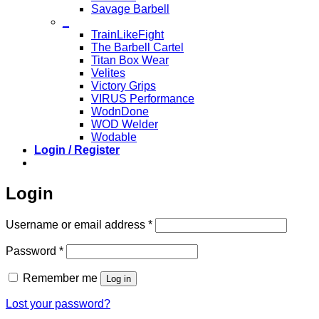
Savage Barbell
_
TrainLikeFight
The Barbell Cartel
Titan Box Wear
Velites
Victory Grips
VIRUS Performance
WodnDone
WOD Welder
Wodable
Login / Register
Login
Required
Username or email address
*
Required
Password
*
Remember me
Log in
Lost your password?