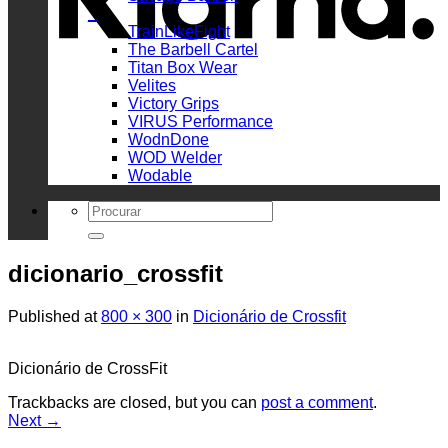
_
TrainLikeFight
The Barbell Cartel
Titan Box Wear
Velites
Victory Grips
VIRUS Performance
WodnDone
WOD Welder
Wodable
Search
for:
dicionario_crossfit
Published
at
800 × 300
in
Dicionário de Crossfit
Dicionário de CrossFit
Trackbacks are closed, but you can
post a comment
.
Next
→