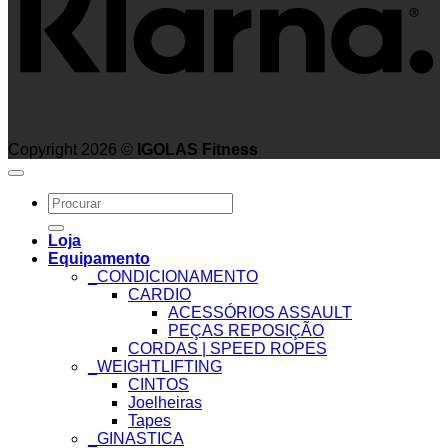
Copyright 2026 ©
IGOLAS Fitness
Search
for:
Loja
Equipamento
_CONDICIONAMENTO
CARDIO
ACESSÓRIOS ASSAULT
PEÇAS REPOSIÇÃO
CORDAS | SPEED ROPES
_WEIGHTLIFTING
CINTOS
Joelheiras
Tapes
_GINASTICA