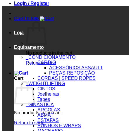
Login / Register
Cart /
0.00
€
Loja
Equipamento
No products in the cart.
_CONDICIONAMENTO
CARDIO
Return to shop
ACESSÓRIOS ASSAULT
PEÇAS REPOSIÇÃO
Cart
CORDAS | SPEED ROPES
_WEIGHTLIFTING
CINTOS
Joelheiras
Tapes
_GINASTICA
ARGOLAS
No products in the cart.
ABMAT
ESTAFAS
Return to shop
PUNHOS E WRAPS
MAGNESIO