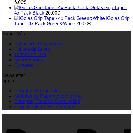
6.00
€
IGolas Grip Tape -
4x Pack Black
20.00
€
IGolas Grip
Tape - 4x Pack Green&White
20.00
€
Sobre Nós
Política de Privacidade
Política de Envio
Termos de Uso
Quem Somos
Contatos
Newsletter
ajuda
Perguntas Frequentes
Métodos de Pagamento e Envio
Entregas, Trocas e Devoluções
Seguimento de Encomendas
P