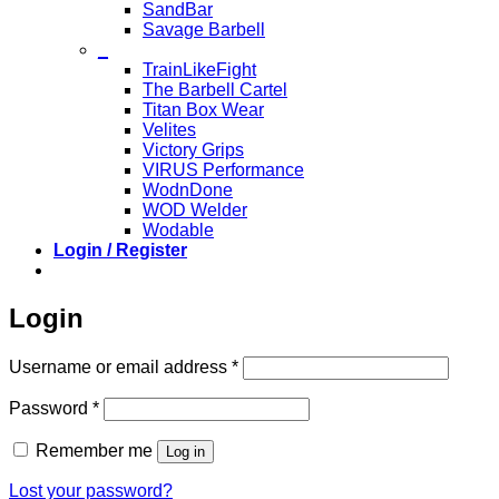
SandBar
Savage Barbell
_
TrainLikeFight
The Barbell Cartel
Titan Box Wear
Velites
Victory Grips
VIRUS Performance
WodnDone
WOD Welder
Wodable
Login / Register
Login
Required
Username or email address
*
Required
Password
*
Remember me
Log in
Lost your password?