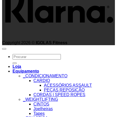
Copyright 2026 ©
IGOLAS Fitness
Search
for:
Loja
Equipamento
_CONDICIONAMENTO
CARDIO
ACESSÓRIOS ASSAULT
PEÇAS REPOSIÇÃO
CORDAS | SPEED ROPES
_WEIGHTLIFTING
CINTOS
Joelheiras
Tapes