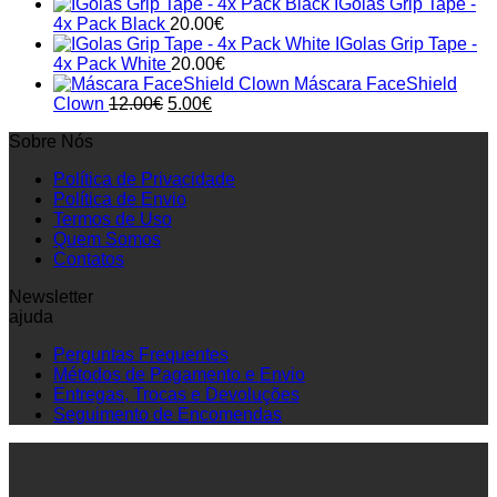
IGolas Grip Tape -
4x Pack Black
20.00
€
IGolas Grip Tape -
4x Pack White
20.00
€
Máscara FaceShield
Original
Current
Clown
12.00
€
5.00
€
price
price
Sobre Nós
was:
is:
12.00€.
5.00€.
Política de Privacidade
Política de Envio
Termos de Uso
Quem Somos
Contatos
Newsletter
ajuda
Perguntas Frequentes
Métodos de Pagamento e Envio
Entregas, Trocas e Devoluções
Seguimento de Encomendas
P