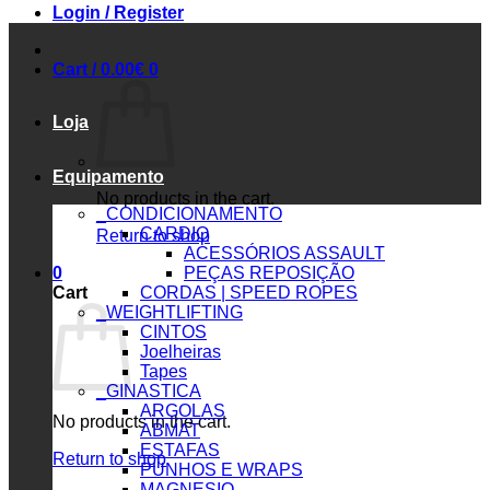
Login / Register
Cart /
0.00
€
0
Loja
Equipamento
No products in the cart.
_CONDICIONAMENTO
CARDIO
Return to shop
ACESSÓRIOS ASSAULT
0
PEÇAS REPOSIÇÃO
Cart
CORDAS | SPEED ROPES
_WEIGHTLIFTING
CINTOS
Joelheiras
Tapes
_GINASTICA
ARGOLAS
No products in the cart.
ABMAT
ESTAFAS
Return to shop
PUNHOS E WRAPS
MAGNESIO