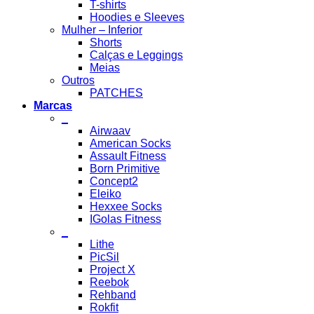
T-shirts
Hoodies e Sleeves
Mulher – Inferior
Shorts
Calças e Leggings
Meias
Outros
PATCHES
Marcas
_
Airwaav
American Socks
Assault Fitness
Born Primitive
Concept2
Eleiko
Hexxee Socks
IGolas Fitness
_
Lithe
PicSil
Project X
Reebok
Rehband
Rokfit