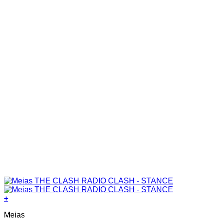
+
This
Meias
product