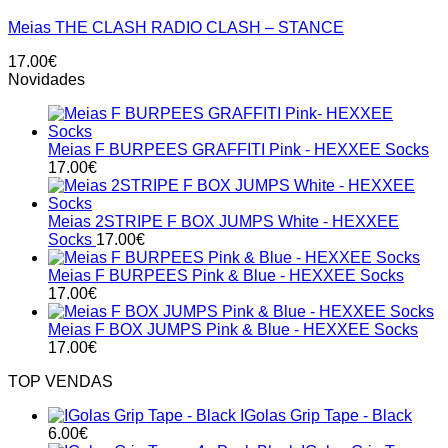
has
Meias THE CLASH RADIO CLASH – STANCE
multiple
variants.
17.00
€
The
Novidades
options
may
be
chosen
Meias F BURPEES GRAFFITI Pink - HEXXEE Socks
on
17.00
€
the
product
page
Meias 2STRIPE F BOX JUMPS White - HEXXEE
Socks
17.00
€
Meias F BURPEES Pink & Blue - HEXXEE Socks
17.00
€
Meias F BOX JUMPS Pink & Blue - HEXXEE Socks
17.00
€
TOP VENDAS
IGolas Grip Tape - Black
6.00
€