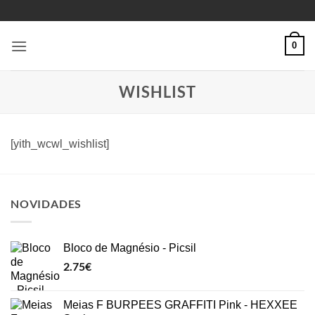
Skip
to
content
0
WISHLIST
[yith_wcwl_wishlist]
NOVIDADES
Bloco de Magnésio - Picsil
2.75
€
Meias F BURPEES GRAFFITI Pink - HEXXEE