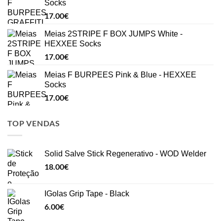
Socks
17.00
€
Meias 2STRIPE F BOX JUMPS White -
HEXXEE Socks
17.00
€
Meias F BURPEES Pink & Blue - HEXXEE
Socks
17.00
€
TOP VENDAS
Solid Salve Stick Regenerativo - WOD Welder
18.00
€
IGolas Grip Tape - Black
6.00
€