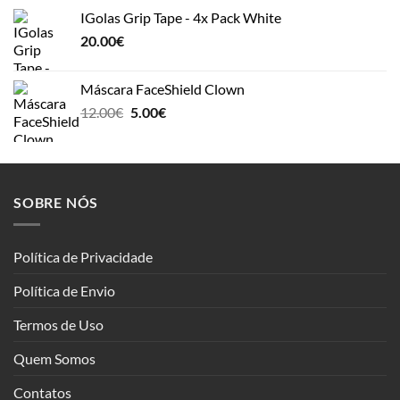
IGolas Grip Tape - 4x Pack White
20.00
€
Máscara FaceShield Clown
Original
Current
12.00
€
5.00
€
price
price
was:
is:
12.00€.
5.00€.
SOBRE NÓS
Política de Privacidade
Política de Envio
Termos de Uso
Quem Somos
Contatos