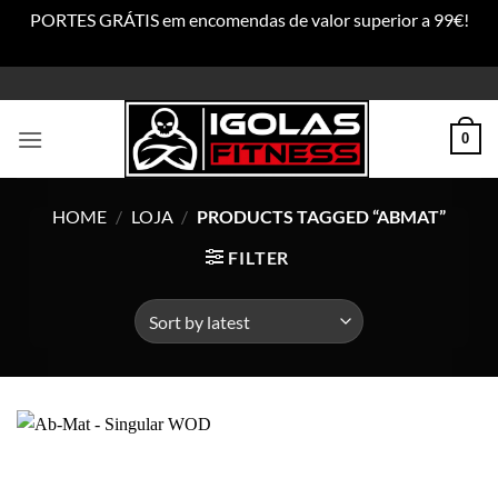
PORTES GRÁTIS em encomendas de valor superior a 99€!
Dismiss
Skip
to
content
0
HOME
/
LOJA
/
PRODUCTS TAGGED “ABMAT”
FILTER