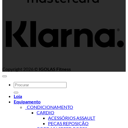
K
Copyright 2026 ©
IGOLAS Fitness
Search
for:
Loja
Equipamento
_CONDICIONAMENTO
CARDIO
ACESSÓRIOS ASSAULT
PEÇAS REPOSIÇÃO