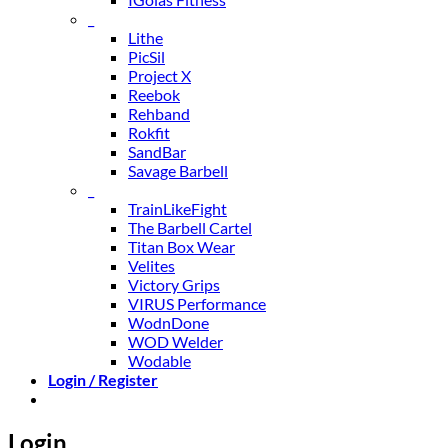
_
Lithe
PicSil
Project X
Reebok
Rehband
Rokfit
SandBar
Savage Barbell
_
TrainLikeFight
The Barbell Cartel
Titan Box Wear
Velites
Victory Grips
VIRUS Performance
WodnDone
WOD Welder
Wodable
Login / Register
Login