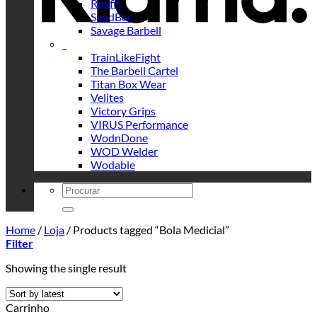
Rokfit
SandBar
Savage Barbell
_
TrainLikeFight
The Barbell Cartel
Titan Box Wear
Velites
Victory Grips
VIRUS Performance
WodnDone
WOD Welder
Wodable
Search
for:
Home
/
Loja
/
Products tagged “Bola Medicial”
Filter
Showing the single result
Carrinho