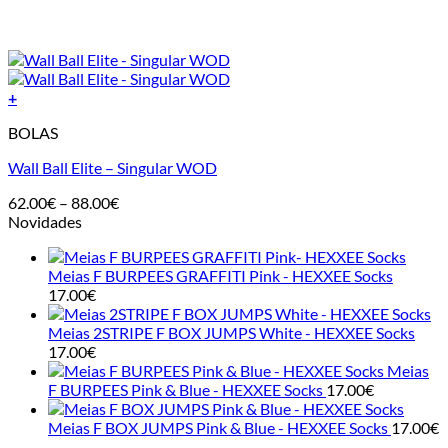
+
BOLAS
Wall Ball Elite – Singular WOD
Price
62.00
€
–
88.00
€
range:
Novidades
62.00€
through
Meias F BURPEES GRAFFITI Pink - HEXXEE Socks
88.00€
17.00
€
Meias 2STRIPE F BOX JUMPS White - HEXXEE Socks
17.00
€
Meias
F BURPEES Pink & Blue - HEXXEE Socks
17.00
€
Meias F BOX JUMPS Pink & Blue - HEXXEE Socks
17.00
€