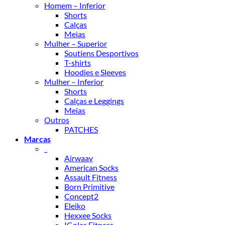
Homem – Inferior
Shorts
Calças
Meias
Mulher – Superior
Soutiens Desportivos
T-shirts
Hoodies e Sleeves
Mulher – Inferior
Shorts
Calças e Leggings
Meias
Outros
PATCHES
Marcas
_
Airwaav
American Socks
Assault Fitness
Born Primitive
Concept2
Eleiko
Hexxee Socks
IGolas Fitness