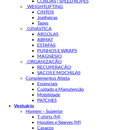
CORDAS | SPEED ROPES
_WEIGHTLIFTING
CINTOS
Joelheiras
Tapes
_GINASTICA
ARGOLAS
ABMAT
ESTAFAS
PUNHOS E WRAPS
MAGNESIO
_ORGANIZAÇÃO
RECUPERAÇÃO
SACOS E MOCHILAS
Complementos Atleta
Essenciais
Cuidado e Manutenção
Mobilidade
PATCHES
Vestuário
Homem – Superior
T-shirts (M)
Hoodies e Sleeves (M)
Casacos