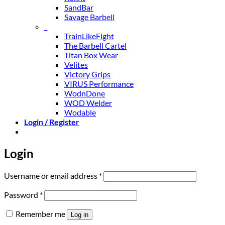
SandBar
Savage Barbell
_
TrainLikeFight
The Barbell Cartel
Titan Box Wear
Velites
Victory Grips
VIRUS Performance
WodnDone
WOD Welder
Wodable
Login / Register
Login
Required
Username or email address
*
Required
Password
*
Remember me
Log in