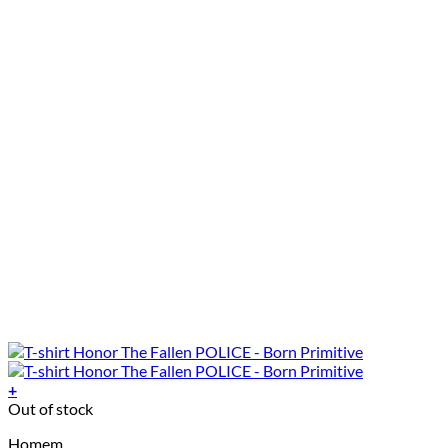
on
the
product
page
+
This
Out of stock
product
Homem
has