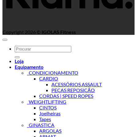
Copyright 2026 ©
IGOLAS Fitness
Search
for:
Loja
Equipamento
_CONDICIONAMENTO
CARDIO
ACESSÓRIOS ASSAULT
PEÇAS REPOSIÇÃO
CORDAS | SPEED ROPES
_WEIGHTLIFTING
CINTOS
Joelheiras
Tapes
_GINASTICA
ARGOLAS
ABMAT