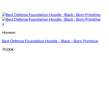
+
This
Homem
product
has
Best Defense Foundation Hoodie – Black – Born Primitive
multiple
variants.
70.00
€
The
options
may
be
chosen
on
the
product
page