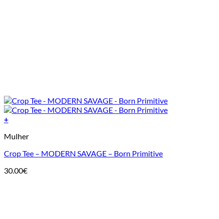
+
This
Mulher
product
has
Crop Tee – MODERN SAVAGE – Born Primitive
multiple
variants.
30.00
€
The
options
may
be
chosen