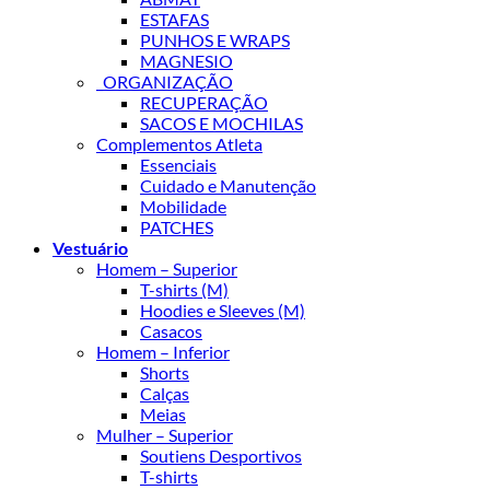
ESTAFAS
PUNHOS E WRAPS
MAGNESIO
_ORGANIZAÇÃO
RECUPERAÇÃO
SACOS E MOCHILAS
Complementos Atleta
Essenciais
Cuidado e Manutenção
Mobilidade
PATCHES
Vestuário
Homem – Superior
T-shirts (M)
Hoodies e Sleeves (M)
Casacos
Homem – Inferior
Shorts
Calças
Meias
Mulher – Superior
Soutiens Desportivos
T-shirts