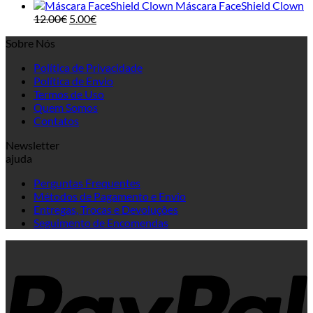
Máscara FaceShield Clown
Original
Current
12.00
€
5.00
€
price
price
Sobre Nós
was:
is:
12.00€.
5.00€.
Política de Privacidade
Política de Envio
Termos de Uso
Quem Somos
Contatos
Newsletter
ajuda
Perguntas Frequentes
Métodos de Pagamento e Envio
Entregas, Trocas e Devoluções
Seguimento de Encomendas
P