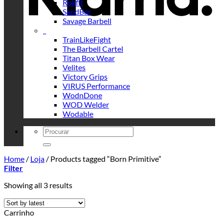
Rokfit
SandBar
Savage Barbell
_
TrainLikeFight
The Barbell Cartel
Titan Box Wear
Velites
Victory Grips
VIRUS Performance
WodnDone
WOD Welder
Wodable
Search
for:
Home
/
Loja
/
Products tagged “Born Primitive”
Filter
Sorted
Showing all 3 results
by
latest
Carrinho