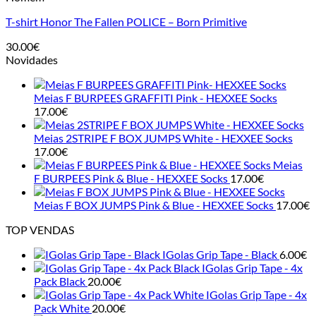
multiple
T-shirt Honor The Fallen POLICE – Born Primitive
variants.
The
30.00
€
options
Novidades
may
be
chosen
Meias F BURPEES GRAFFITI Pink - HEXXEE Socks
on
17.00
€
the
product
Meias 2STRIPE F BOX JUMPS White - HEXXEE Socks
page
17.00
€
Meias
F BURPEES Pink & Blue - HEXXEE Socks
17.00
€
Meias F BOX JUMPS Pink & Blue - HEXXEE Socks
17.00
€
TOP VENDAS
IGolas Grip Tape - Black
6.00
€
IGolas Grip Tape - 4x
Pack Black
20.00
€
IGolas Grip Tape - 4x
Pack White
20.00
€