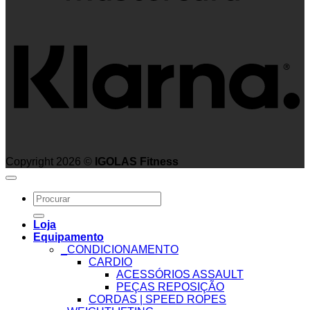
K
Copyright 2026 ©
IGOLAS Fitness
Search
for:
Loja
Equipamento
_CONDICIONAMENTO
CARDIO
ACESSÓRIOS ASSAULT
PEÇAS REPOSIÇÃO
CORDAS | SPEED ROPES