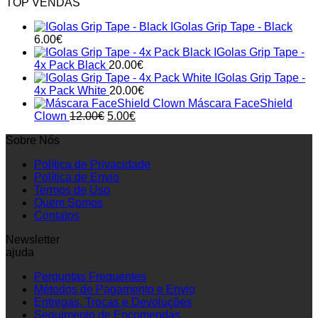
TOP VENDAS
IGolas Grip Tape - Black
6.00
€
IGolas Grip Tape -
4x Pack Black
20.00
€
IGolas Grip Tape -
4x Pack White
20.00
€
Máscara FaceShield
Original
Current
Clown
12.00
€
5.00
€
price
price
Sobre Nós
was:
is:
12.00€.
5.00€.
Política de Privacidade
Política de Envio
Termos de Uso
Quem Somos
Contatos
Newsletter
ajuda
Perguntas Frequentes
Métodos de Pagamento e Envio
Entregas, Trocas e Devoluções
Seguimento de Encomendas