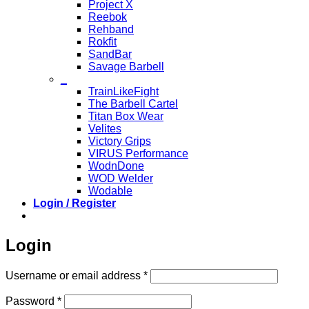
Project X
Reebok
Rehband
Rokfit
SandBar
Savage Barbell
_
TrainLikeFight
The Barbell Cartel
Titan Box Wear
Velites
Victory Grips
VIRUS Performance
WodnDone
WOD Welder
Wodable
Login / Register
Login
Required
Username or email address
*
Required
Password
*