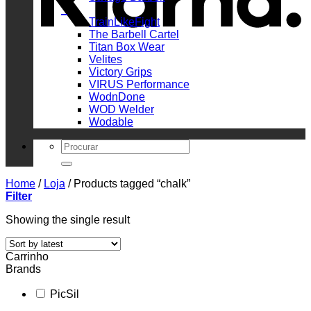
_
TrainLikeFight
The Barbell Cartel
Titan Box Wear
Velites
Victory Grips
VIRUS Performance
WodnDone
WOD Welder
Wodable
Search
for:
Home
/
Loja
/
Products tagged “chalk”
Filter
Showing the single result
Carrinho
Brands
PicSil