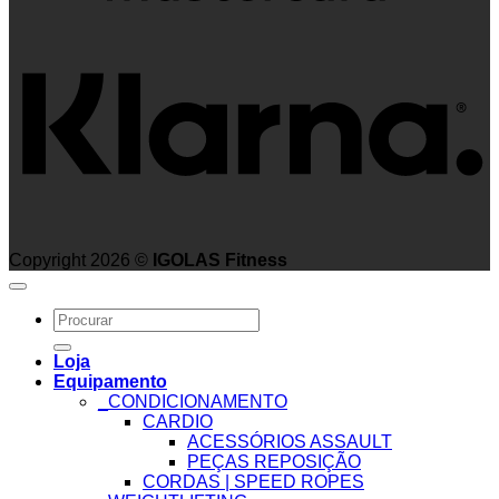
K
Copyright 2026 ©
IGOLAS Fitness
Search
for:
Loja
Equipamento
_CONDICIONAMENTO
CARDIO
ACESSÓRIOS ASSAULT
PEÇAS REPOSIÇÃO
CORDAS | SPEED ROPES