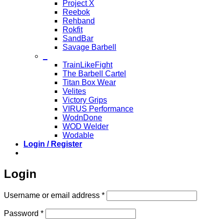
Project X
Reebok
Rehband
Rokfit
SandBar
Savage Barbell
_
TrainLikeFight
The Barbell Cartel
Titan Box Wear
Velites
Victory Grips
VIRUS Performance
WodnDone
WOD Welder
Wodable
Login / Register
Login
Required
Username or email address
*
Required
Password
*