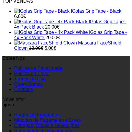
TOP VENDAS
IGolas Grip Tape - Black
6.00
€
IGolas Grip Tape -
4x Pack Black
20.00
€
IGolas Grip Tape -
4x Pack White
20.00
€
Máscara FaceShield
Original
Current
Clown
12.00
€
5.00
€
price
price
Sobre Nós
was:
is:
12.00€.
5.00€.
Política de Privacidade
Política de Envio
Termos de Uso
Quem Somos
Contatos
Newsletter
ajuda
Perguntas Frequentes
Métodos de Pagamento e Envio
Entregas, Trocas e Devoluções
Seguimento de Encomendas