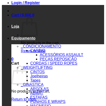
Login / Register
Cart /
0.00
€
0
Loja
Equipamento
No products in the cart.
_CONDICIONAMENTO
CARDIO
Return to shop
ACESSÓRIOS ASSAULT
0
PEÇAS REPOSIÇÃO
Cart
CORDAS | SPEED ROPES
_WEIGHTLIFTING
CINTOS
Joelheiras
Tapes
_GINASTICA
ARGOLAS
No products in the cart.
ABMAT
ESTAFAS
Return to shop
PUNHOS E WRAPS
MAGNESIO