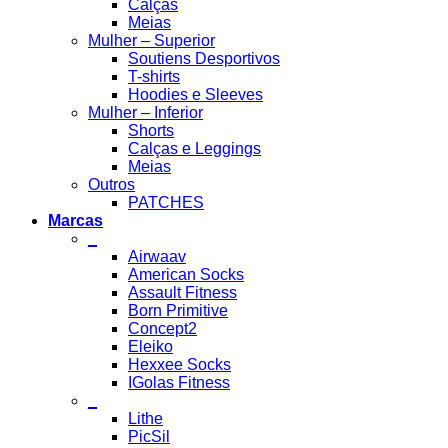
Calças
Meias
Mulher – Superior
Soutiens Desportivos
T-shirts
Hoodies e Sleeves
Mulher – Inferior
Shorts
Calças e Leggings
Meias
Outros
PATCHES
Marcas
_
Airwaav
American Socks
Assault Fitness
Born Primitive
Concept2
Eleiko
Hexxee Socks
IGolas Fitness
_
Lithe
PicSil