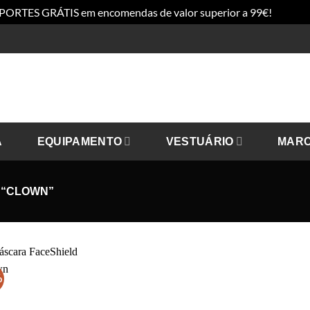
PORTES GRÁTIS em encomendas de valor superior a 99€!
Dismis
A
EQUIPAMENTO
VESTUÁRIO
MAR
 “CLOWN”
%