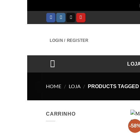
Skip
to
content
LOGIN / REGISTER
LOJ
HOME
/
LOJA
/
PRODUCTS TAGGED
CARRINHO
-58