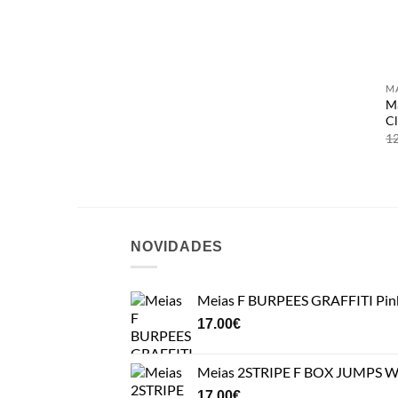
+
Má
C
1
NOVIDADES
Meias F BURPEES GRAFFITI Pin
17.00
€
Meias 2STRIPE F BOX JUMPS Wh
17.00
€