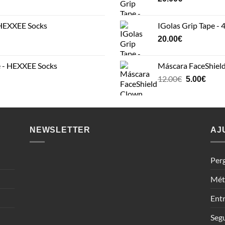
 HEXXEE Socks
IGolas Grip Tape - 
20.00
€
 - HEXXEE Socks
Máscara FaceShiel
Original
Curr
12.00
€
5.00
€
price
price
was:
is:
12.00€.
5.00€
NEWSLETTER
AJ
Per
Mét
Entr
Seg