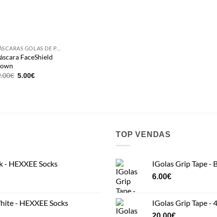
MÁSCARAS GOLAS DE PROTEÇÃO
scara FaceShield
lown
Original
Current
2.00
€
5.00
€
price
price
was:
is:
12.00€.
5.00€.
TOP VENDAS
k - HEXXEE Socks
IGolas Grip Tape - 
6.00
€
ite - HEXXEE Socks
IGolas Grip Tape - 
20.00
€