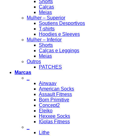
Shorts
Calças
Meias
Mulher – Superior
Soutiens Desportivos
T-shirts
Hoodies e Sleeves
Mulher – Inferior
Shorts
Calças e Leggings
Meias
Outros
PATCHES
Marcas
_
Airwaav
American Socks
Assault Fitness
Born Primitive
Concept2
Eleiko
Hexxee Socks
IGolas Fitness
_
Lithe