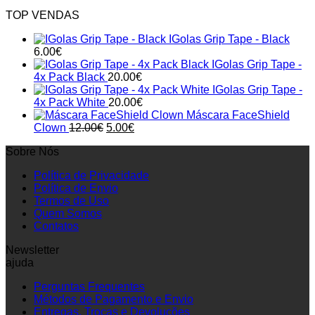
TOP VENDAS
IGolas Grip Tape - Black
6.00
€
IGolas Grip Tape -
4x Pack Black
20.00
€
IGolas Grip Tape -
4x Pack White
20.00
€
Máscara FaceShield
Original
Current
Clown
12.00
€
5.00
€
price
price
Sobre Nós
was:
is:
12.00€.
5.00€.
Política de Privacidade
Política de Envio
Termos de Uso
Quem Somos
Contatos
Newsletter
ajuda
Perguntas Frequentes
Métodos de Pagamento e Envio
Entregas, Trocas e Devoluções