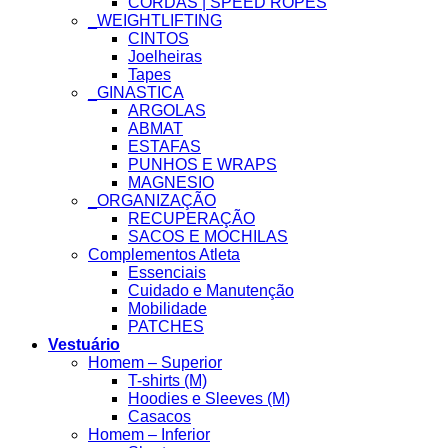
CORDAS | SPEED ROPES
_WEIGHTLIFTING
CINTOS
Joelheiras
Tapes
_GINASTICA
ARGOLAS
ABMAT
ESTAFAS
PUNHOS E WRAPS
MAGNESIO
_ORGANIZAÇÃO
RECUPERAÇÃO
SACOS E MOCHILAS
Complementos Atleta
Essenciais
Cuidado e Manutenção
Mobilidade
PATCHES
Vestuário
Homem – Superior
T-shirts (M)
Hoodies e Sleeves (M)
Casacos
Homem – Inferior