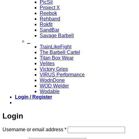
PicSil
Project X
Reebok
Rehband
Rokfit
SandBar
Savage Barbell
_
TrainLikeFight
The Barbell Cartel
Titan Box Wear
Velites
Victory Grips
VIRUS Performance
WodnDone
WOD Welder
Wodable
Login / Register
Login
Required
Username or email address
*