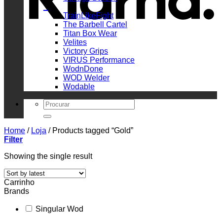
_
TrainLikeFight
The Barbell Cartel
Titan Box Wear
Velites
Victory Grips
VIRUS Performance
WodnDone
WOD Welder
Wodable
Search
for:
Home
/
Loja
/
Products tagged “Gold”
Filter
Showing the single result
Carrinho
Brands
Singular Wod