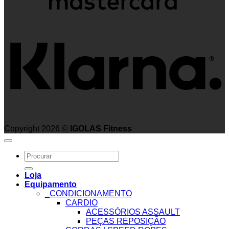
K
Copyright 2026 ©
IGOLAS Fitness
Search
for:
Loja
Equipamento
_CONDICIONAMENTO
CARDIO
ACESSÓRIOS ASSAULT
PEÇAS REPOSIÇÃO