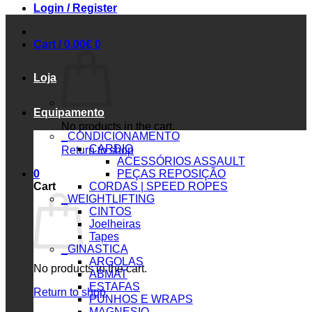
Login / Register
Cart /
0.00
€
0
Loja
Equipamento
No products in the cart.
_CONDICIONAMENTO
CARDIO
Return to shop
ACESSÓRIOS ASSAULT
0
PEÇAS REPOSIÇÃO
Cart
CORDAS | SPEED ROPES
_WEIGHTLIFTING
CINTOS
Joelheiras
Tapes
_GINASTICA
ARGOLAS
No products in the cart.
ABMAT
ESTAFAS
Return to shop
PUNHOS E WRAPS
MAGNESIO