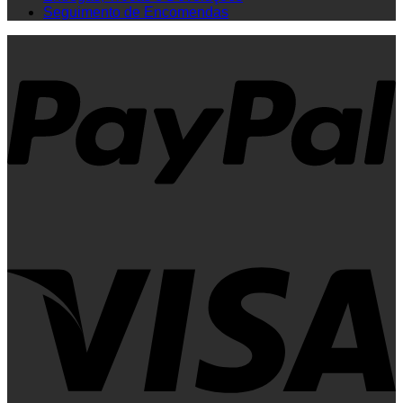
Seguimento de Encomendas
P
V