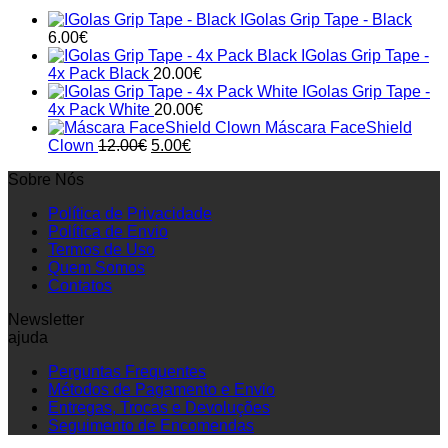
IGolas Grip Tape - Black
6.00
€
IGolas Grip Tape -
4x Pack Black
20.00
€
IGolas Grip Tape -
4x Pack White
20.00
€
Máscara FaceShield
Original
Current
Clown
12.00
€
5.00
€
price
price
Sobre Nós
was:
is:
12.00€.
5.00€.
Política de Privacidade
Política de Envio
Termos de Uso
Quem Somos
Contatos
Newsletter
ajuda
Perguntas Frequentes
Métodos de Pagamento e Envio
Entregas, Trocas e Devoluções
Seguimento de Encomendas