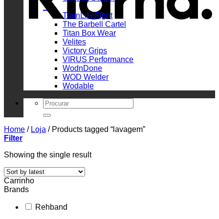
_
TrainLikeFight
The Barbell Cartel
Titan Box Wear
Velites
Victory Grips
VIRUS Performance
WodnDone
WOD Welder
Wodable
Search
for:
Home
/
Loja
/
Products tagged “lavagem”
Filter
Showing the single result
Carrinho
Brands
Rehband