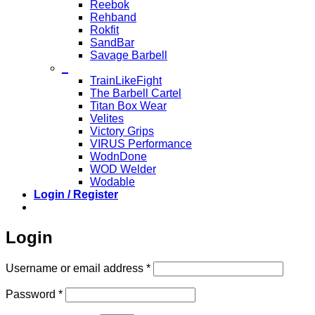
Reebok
Rehband
Rokfit
SandBar
Savage Barbell
_
TrainLikeFight
The Barbell Cartel
Titan Box Wear
Velites
Victory Grips
VIRUS Performance
WodnDone
WOD Welder
Wodable
Login / Register
Login
Required
Username or email address
*
Required
Password
*