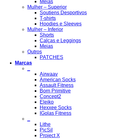
Meias
Mulher – Superior
Soutiens Desportivos
T-shirts
Hoodies e Sleeves
Mulher – Inferior
Shorts
Calças e Leggings
Meias
Outros
PATCHES
Marcas
_
Airwaav
American Socks
Assault Fitness
Born Primitive
Concept2
Eleiko
Hexxee Socks
IGolas Fitness
_
Lithe
PicSil
Project X