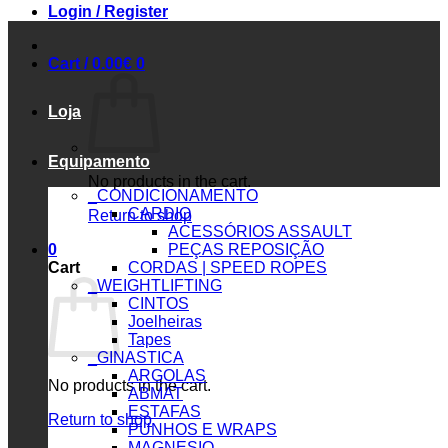
Login / Register
Cart /
0.00
€
0
Loja
Equipamento
No products in the cart.
_CONDICIONAMENTO
CARDIO
Return to shop
ACESSÓRIOS ASSAULT
0
PEÇAS REPOSIÇÃO
Cart
CORDAS | SPEED ROPES
_WEIGHTLIFTING
CINTOS
Joelheiras
Tapes
_GINASTICA
ARGOLAS
No products in the cart.
ABMAT
ESTAFAS
Return to shop
PUNHOS E WRAPS
MAGNESIO