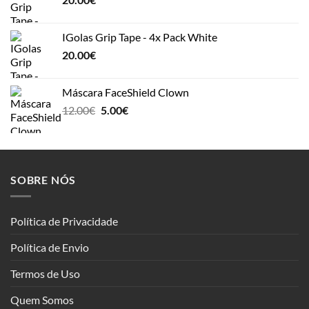
IGolas Grip Tape - 4x Pack White
20.00
€
Máscara FaceShield Clown
Original
Current
12.00
€
5.00
€
price
price
was:
is:
12.00€.
5.00€.
SOBRE NÓS
Política de Privacidade
Política de Envio
Termos de Uso
Quem Somos