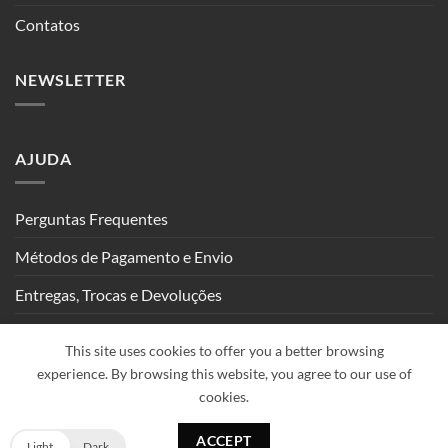
Contatos
NEWSLETTER
AJUDA
Perguntas Frequentes
Métodos de Pagamento e Envio
Entregas, Trocas e Devoluções
Seguimento de Encomendas
This site uses cookies to offer you a better browsing
experience. By browsing this website, you agree to our use of
cookies.
PayPal
Visa
Stripe
MasterCard
Klarna
ACCEPT
Copyright 2026 ©
IGOLAS Fitness
Light
Dark