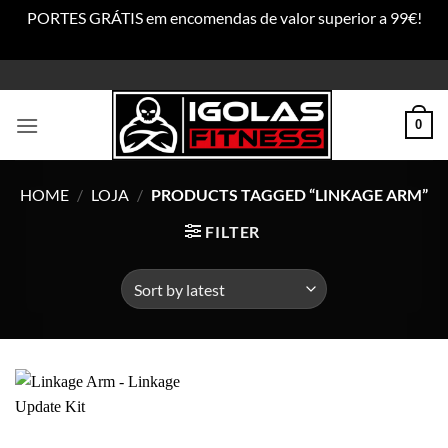
PORTES GRÁTIS em encomendas de valor superior a 99€!
Dismiss
Skip
to
content
0
HOME
/
LOJA
/
PRODUCTS TAGGED “LINKAGE ARM”
FILTER