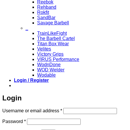
Reebok
Rehband
Rokfit
SandBar
Savage Barbell
_
TrainLikeFight
The Barbell Cartel
Titan Box Wear
Velites
Victory Grips
VIRUS Performance
WodnDone
WOD Welder
Wodable
Login / Register
Login
Required
Username or email address
*
Required
Password
*