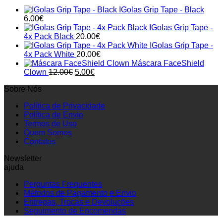
IGolas Grip Tape - Black
6.00
€
IGolas Grip Tape -
4x Pack Black
20.00
€
IGolas Grip Tape -
4x Pack White
20.00
€
Máscara FaceShield
Original
Current
Clown
12.00
€
5.00
€
price
price
Sobre Nós
was:
is:
12.00€.
5.00€.
Política de Privacidade
Política de Envio
Termos de Uso
Quem Somos
Contatos
Newsletter
ajuda
Perguntas Frequentes
Métodos de Pagamento e Envio
Entregas, Trocas e Devoluções
Seguimento de Encomendas