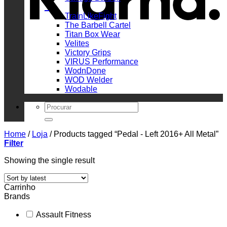
_
TrainLikeFight
The Barbell Cartel
Titan Box Wear
Velites
Victory Grips
VIRUS Performance
WodnDone
WOD Welder
Wodable
Search
for:
Home
/
Loja
/
Products tagged “Pedal - Left 2016+ All Metal”
Filter
Showing the single result
Carrinho
Brands
Assault Fitness