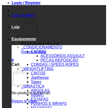
Login / Register
Cart /
0.00
€
0
Loja
Equipamento
No products in the cart.
_CONDICIONAMENTO
CARDIO
Return to shop
ACESSÓRIOS ASSAULT
0
PEÇAS REPOSIÇÃO
Cart
CORDAS | SPEED ROPES
_WEIGHTLIFTING
CINTOS
Joelheiras
Tapes
_GINASTICA
ARGOLAS
No products in the cart.
ABMAT
ESTAFAS
Return to shop
PUNHOS E WRAPS
MAGNESIO