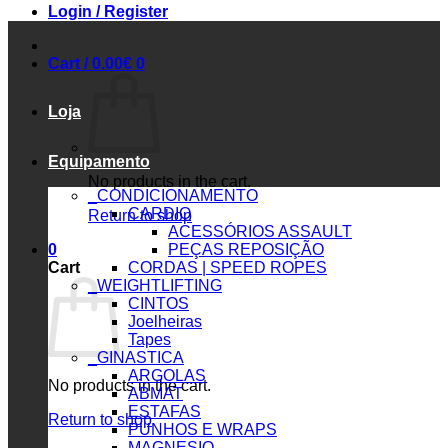
Login / Register
Cart /
0.00
€
0
Loja
Equipamento
No products in the cart.
_CONDICIONAMENTO
CARDIO
Return to shop
ACESSÓRIOS ASSAULT
0
PEÇAS REPOSIÇÃO
Cart
CORDAS | SPEED ROPES
_WEIGHTLIFTING
CINTOS
Joelheiras
Tapes
_GINASTICA
ARGOLAS
No products in the cart.
ABMAT
ESTAFAS
Return to shop
PUNHOS E WRAPS
MAGNESIO