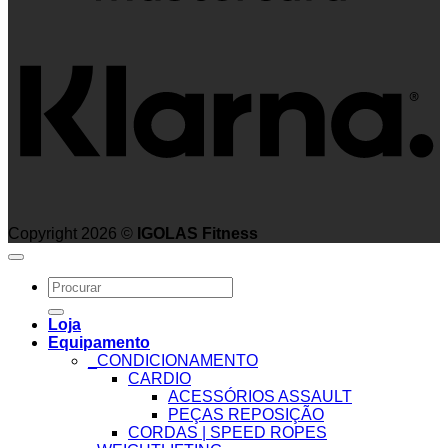
K
Copyright 2026 ©
IGOLAS Fitness
Search
for:
Loja
Equipamento
_CONDICIONAMENTO
CARDIO
ACESSÓRIOS ASSAULT
PEÇAS REPOSIÇÃO
CORDAS | SPEED ROPES