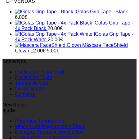
TOP VENDAS
IGolas Grip Tape - Black
6.00
€
IGolas Grip Tape -
4x Pack Black
20.00
€
IGolas Grip Tape -
4x Pack White
20.00
€
Máscara FaceShield
Original
Current
Clown
12.00
€
5.00
€
price
price
Sobre Nós
was:
is:
12.00€.
5.00€.
Política de Privacidade
Política de Envio
Termos de Uso
Quem Somos
Contatos
Newsletter
ajuda
Perguntas Frequentes
Métodos de Pagamento e Envio
Entregas, Trocas e Devoluções
Seguimento de Encomendas