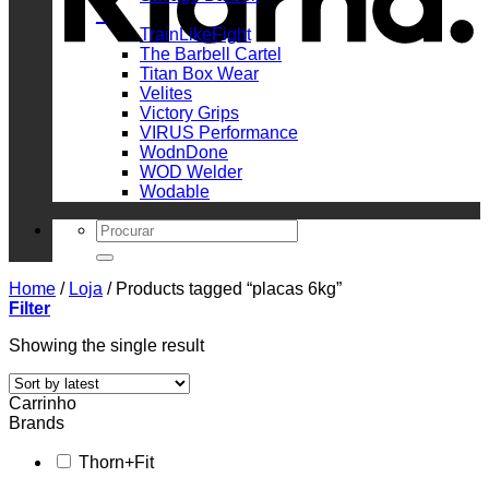
_
TrainLikeFight
The Barbell Cartel
Titan Box Wear
Velites
Victory Grips
VIRUS Performance
WodnDone
WOD Welder
Wodable
Search
for:
Home
/
Loja
/
Products tagged “placas 6kg”
Filter
Showing the single result
Carrinho
Brands
Thorn+Fit