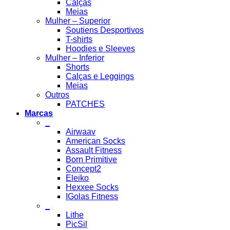
Calças
Meias
Mulher – Superior
Soutiens Desportivos
T-shirts
Hoodies e Sleeves
Mulher – Inferior
Shorts
Calças e Leggings
Meias
Outros
PATCHES
Marcas
_
Airwaav
American Socks
Assault Fitness
Born Primitive
Concept2
Eleiko
Hexxee Socks
IGolas Fitness
_
Lithe
PicSil