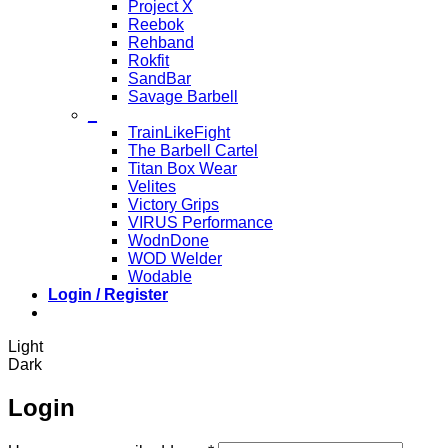
Project X
Reebok
Rehband
Rokfit
SandBar
Savage Barbell
_
TrainLikeFight
The Barbell Cartel
Titan Box Wear
Velites
Victory Grips
VIRUS Performance
WodnDone
WOD Welder
Wodable
Login / Register
Light
Dark
Login