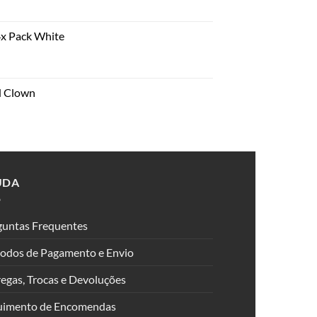
4x Pack White
d Clown
ent
.
UDA
guntas Frequentes
odos de Pagamento e Envio
egas, Trocas e Devoluções
uimento de Encomendas