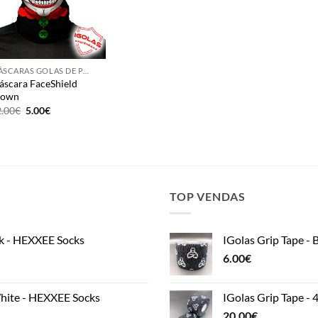
MÁSCARAS GOLAS DE PROTEÇÃO
scara FaceShield
lown
Original
Current
2.00
€
5.00
€
price
price
was:
is:
12.00€.
5.00€.
TOP VENDAS
k - HEXXEE Socks
IGolas Grip Tape - 
6.00
€
ite - HEXXEE Socks
IGolas Grip Tape - 
20.00
€