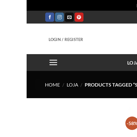
Skip
to
content
LOGIN / REGISTER
LOJ
HOME
/
LOJA
/
PRODUCTS TAGGED “S
-58