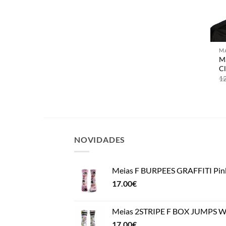
+
Má
C
1
NOVIDADES
Meias F BURPEES GRAFFITI Pin
17.00
€
Meias 2STRIPE F BOX JUMPS Wh
17.00
€