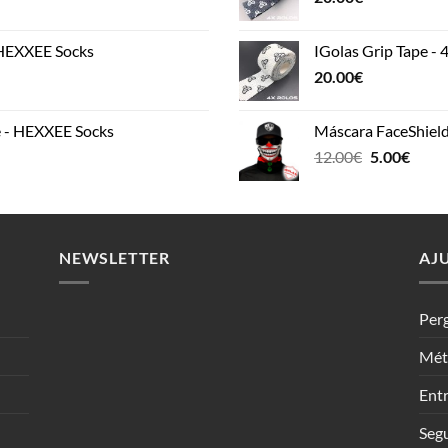
 HEXXEE Socks
IGolas Grip Tape - 
20.00
€
 - HEXXEE Socks
Máscara FaceShiel
Original
Curr
12.00
€
5.00
€
price
price
was:
is:
12.00€.
5.00€
NEWSLETTER
AJ
Per
Mét
Entr
Seg