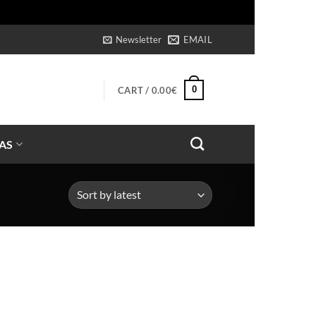
s
Newsletter
EMAIL
0
CART /
0.00
€
AS