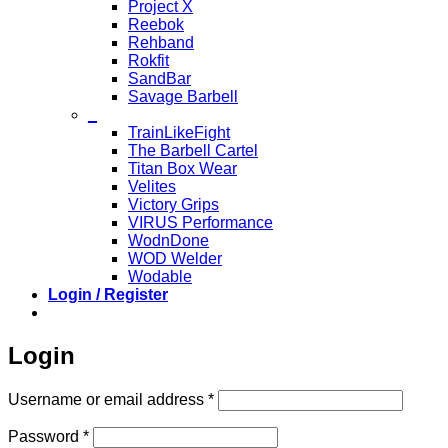
Project X
Reebok
Rehband
Rokfit
SandBar
Savage Barbell
_
TrainLikeFight
The Barbell Cartel
Titan Box Wear
Velites
Victory Grips
VIRUS Performance
WodnDone
WOD Welder
Wodable
Login / Register
Login
Required
Username or email address
*
Required
Password
*