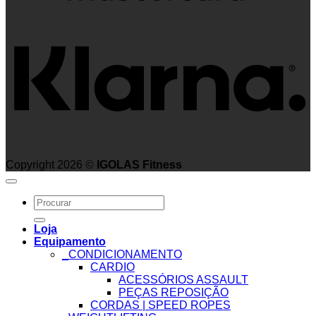
K
Copyright 2026 ©
IGOLAS Fitness
Search
for:
Loja
Equipamento
_CONDICIONAMENTO
CARDIO
ACESSÓRIOS ASSAULT
PEÇAS REPOSIÇÃO
CORDAS | SPEED ROPES