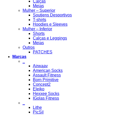
Calças
Meias
Mulher – Superior
Soutiens Desportivos
T-shirts
Hoodies e Sleeves
Mulher – Inferior
Shorts
Calças e Leggings
Meias
Outros
PATCHES
Marcas
_
Airwaav
American Socks
Assault Fitness
Born Primitive
Concept2
Eleiko
Hexxee Socks
IGolas Fitness
_
Lithe
PicSil