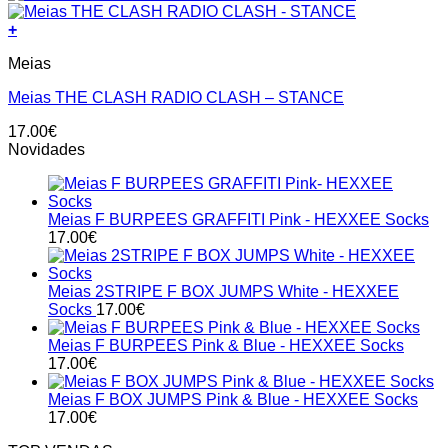
+
This
Meias
product
has
Meias THE CLASH RADIO CLASH – STANCE
multiple
variants.
17.00
€
The
Novidades
options
may
be
chosen
Meias F BURPEES GRAFFITI Pink - HEXXEE Socks
on
17.00
€
the
product
page
Meias 2STRIPE F BOX JUMPS White - HEXXEE
Socks
17.00
€
Meias F BURPEES Pink & Blue - HEXXEE Socks
17.00
€
Meias F BOX JUMPS Pink & Blue - HEXXEE Socks
17.00
€