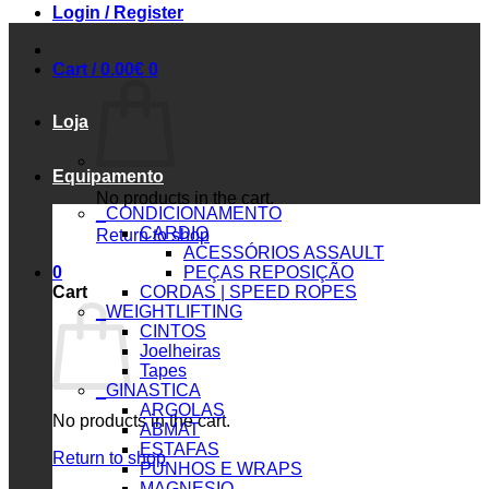
Login / Register
Cart /
0.00
€
0
Loja
Equipamento
No products in the cart.
_CONDICIONAMENTO
CARDIO
Return to shop
ACESSÓRIOS ASSAULT
0
PEÇAS REPOSIÇÃO
Cart
CORDAS | SPEED ROPES
_WEIGHTLIFTING
CINTOS
Joelheiras
Tapes
_GINASTICA
ARGOLAS
No products in the cart.
ABMAT
ESTAFAS
Return to shop
PUNHOS E WRAPS
MAGNESIO