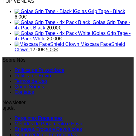
TOP VENDAS
IGolas Grip Tape - Black
6.00
€
IGolas Grip Tape -
4x Pack Black
20.00
€
IGolas Grip Tape -
4x Pack White
20.00
€
Máscara FaceShield
Original
Current
Clown
12.00
€
5.00
€
price
price
Sobre Nós
was:
is:
12.00€.
5.00€.
Política de Privacidade
Política de Envio
Termos de Uso
Quem Somos
Contatos
Newsletter
ajuda
Perguntas Frequentes
Métodos de Pagamento e Envio
Entregas, Trocas e Devoluções
Seguimento de Encomendas