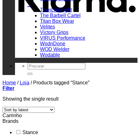
_
TrainLikeFight
The Barbell Cartel
Titan Box Wear
Velites
Victory Grips
VIRUS Performance
WodnDone
WOD Welder
Wodable
Search
for:
Home
/
Loja
/
Products tagged “Stance”
Filter
Showing the single result
Carrinho
Brands
Stance