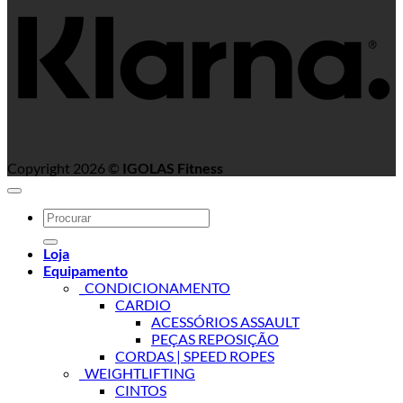
Copyright 2026 ©
IGOLAS Fitness
Search
for:
Loja
Equipamento
_CONDICIONAMENTO
CARDIO
ACESSÓRIOS ASSAULT
PEÇAS REPOSIÇÃO
CORDAS | SPEED ROPES
_WEIGHTLIFTING
CINTOS