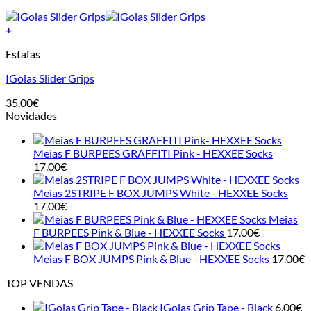
+
This
Estafas
product
has
IGolas Slider Grips
multiple
variants.
35.00
€
The
Novidades
options
may
be
Meias F BURPEES GRAFFITI Pink - HEXXEE Socks
chosen
17.00
€
on
the
Meias 2STRIPE F BOX JUMPS White - HEXXEE Socks
product
17.00
€
page
Meias
F BURPEES Pink & Blue - HEXXEE Socks
17.00
€
Meias F BOX JUMPS Pink & Blue - HEXXEE Socks
17.00
€
TOP VENDAS
IGolas Grip Tape - Black
6.00
€