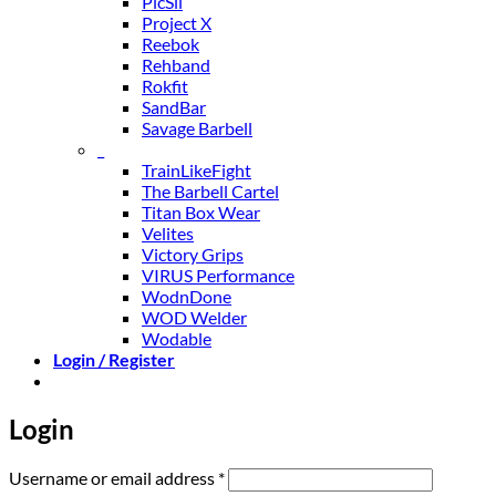
PicSil
Project X
Reebok
Rehband
Rokfit
SandBar
Savage Barbell
_
TrainLikeFight
The Barbell Cartel
Titan Box Wear
Velites
Victory Grips
VIRUS Performance
WodnDone
WOD Welder
Wodable
Login / Register
Login
Required
Username or email address
*