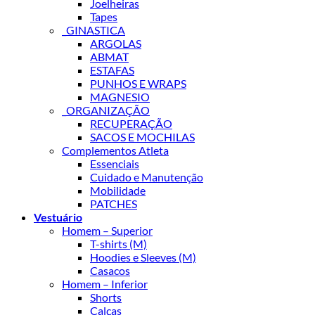
Joelheiras
Tapes
_GINASTICA
ARGOLAS
ABMAT
ESTAFAS
PUNHOS E WRAPS
MAGNESIO
_ORGANIZAÇÃO
RECUPERAÇÃO
SACOS E MOCHILAS
Complementos Atleta
Essenciais
Cuidado e Manutenção
Mobilidade
PATCHES
Vestuário
Homem – Superior
T-shirts (M)
Hoodies e Sleeves (M)
Casacos
Homem – Inferior
Shorts
Calças