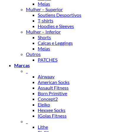
Meias
Mulher – Superior
Soutiens Desportivos
T-shirts
Hoodies e Sleeves
Mulher – Inferior
Shorts
Calças e Leggings
Meias
Outros
PATCHES
Marcas
_
Airwaav
American Socks
Assault Fitness
Born Primitive
Concept2
Eleiko
Hexxee Socks
IGolas Fitness
_
Lithe