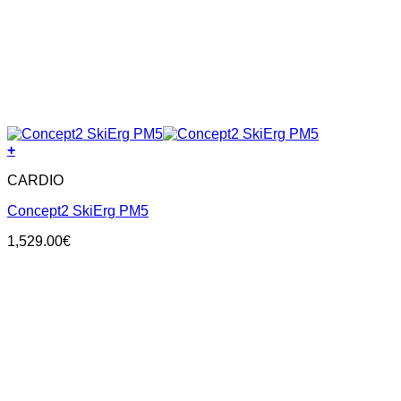
+
CARDIO
Concept2 SkiErg PM5
1,529.00
€