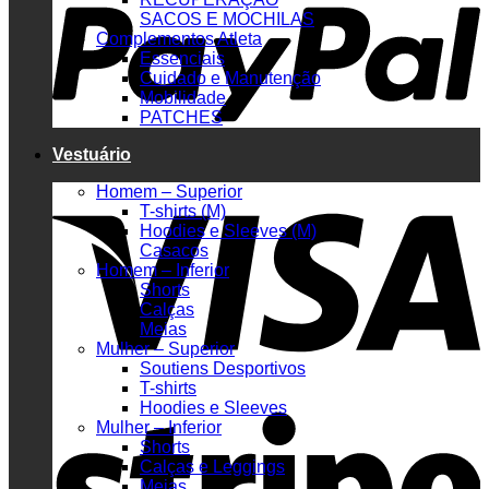
SACOS E MOCHILAS
Complementos Atleta
Essenciais
Cuidado e Manutenção
Mobilidade
PATCHES
Vestuário
V
Homem – Superior
T-shirts (M)
Hoodies e Sleeves (M)
Casacos
Homem – Inferior
Shorts
Calças
Meias
Mulher – Superior
Soutiens Desportivos
T-shirts
S
Hoodies e Sleeves
Mulher – Inferior
Shorts
Calças e Leggings
Meias