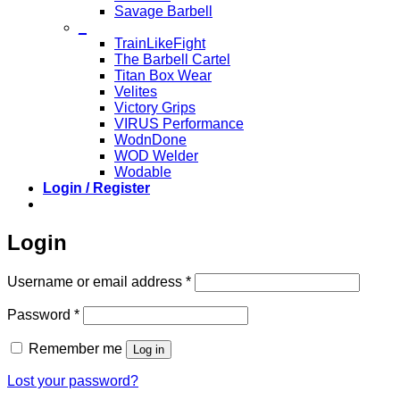
Savage Barbell
_
TrainLikeFight
The Barbell Cartel
Titan Box Wear
Velites
Victory Grips
VIRUS Performance
WodnDone
WOD Welder
Wodable
Login / Register
Login
Required
Username or email address
*
Required
Password
*
Remember me
Log in
Lost your password?