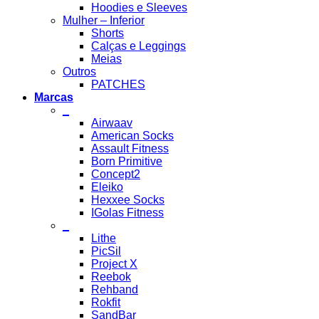
Hoodies e Sleeves
Mulher – Inferior
Shorts
Calças e Leggings
Meias
Outros
PATCHES
Marcas
_
Airwaav
American Socks
Assault Fitness
Born Primitive
Concept2
Eleiko
Hexxee Socks
IGolas Fitness
_
Lithe
PicSil
Project X
Reebok
Rehband
Rokfit
SandBar