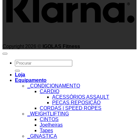
Copyright 2026 ©
IGOLAS Fitness
Search
for:
Loja
Equipamento
_CONDICIONAMENTO
CARDIO
ACESSÓRIOS ASSAULT
PEÇAS REPOSIÇÃO
CORDAS | SPEED ROPES
_WEIGHTLIFTING
CINTOS
Joelheiras
Tapes
_GINASTICA