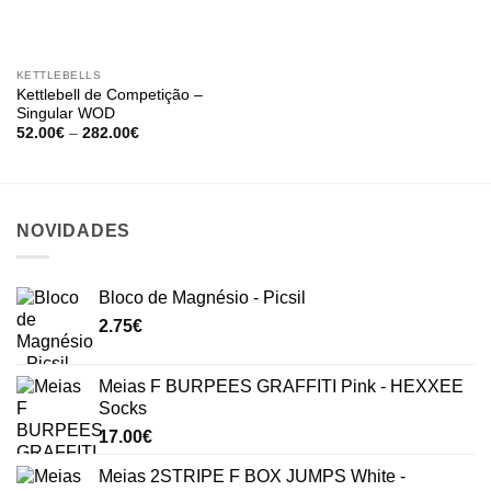
KETTLEBELLS
Kettlebell de Competição –
Singular WOD
Price
52.00
€
–
282.00
€
range:
52.00€
through
282.00€
NOVIDADES
Bloco de Magnésio - Picsil
2.75
€
Meias F BURPEES GRAFFITI Pink - HEXXEE
Socks
17.00
€
Meias 2STRIPE F BOX JUMPS White -