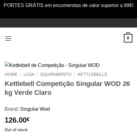
PORTES GRÁTIS em encomendas de valor superior a 99€!
Dismiss
Skip
to
content
0
HOME
/
LOJA
/
EQUIPAMENTO
/
KETTLEBELLS
Kettlebell Competição Singular WOD 26
kg Verde Claro
Brand:
Singular Wod
126.00
€
Out of stock