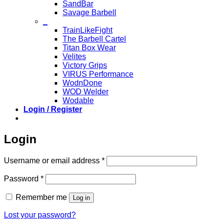
SandBar
Savage Barbell
_
TrainLikeFight
The Barbell Cartel
Titan Box Wear
Velites
Victory Grips
VIRUS Performance
WodnDone
WOD Welder
Wodable
Login / Register
Login
Required
Username or email address
*
Required
Password
*
Remember me
Log in
Lost your password?