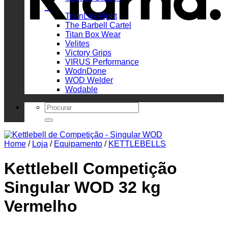
_
TrainLikeFight
The Barbell Cartel
Titan Box Wear
Velites
Victory Grips
VIRUS Performance
WodnDone
WOD Welder
Wodable
Search
for:
Home
/
Loja
/
Equipamento
/
KETTLEBELLS
Kettlebell Competição
Singular WOD 32 kg
Vermelho