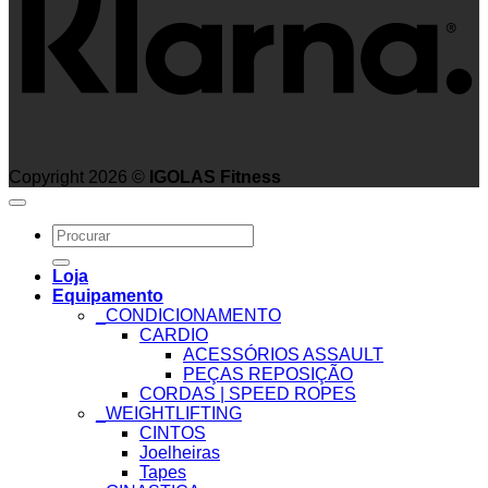
Copyright 2026 ©
IGOLAS Fitness
Search
for:
Loja
Equipamento
_CONDICIONAMENTO
CARDIO
ACESSÓRIOS ASSAULT
PEÇAS REPOSIÇÃO
CORDAS | SPEED ROPES
_WEIGHTLIFTING
CINTOS
Joelheiras
Tapes