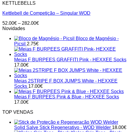
KETTLEBELLS
Kettlebell de Competição – Singular WOD
Price
52.00
€
–
282.00
€
range:
Novidades
52.00€
Bloco de Magnésio -
through
Picsil
2.75
€
282.00€
Meias F BURPEES GRAFFITI Pink - HEXXEE Socks
17.00
€
Meias 2STRIPE F BOX JUMPS White - HEXXEE
Socks
17.00
€
Meias F BURPEES Pink & Blue - HEXXEE Socks
17.00
€
TOP VENDAS
Solid Salve Stick Regenerativo - WOD Welder
18.00
€