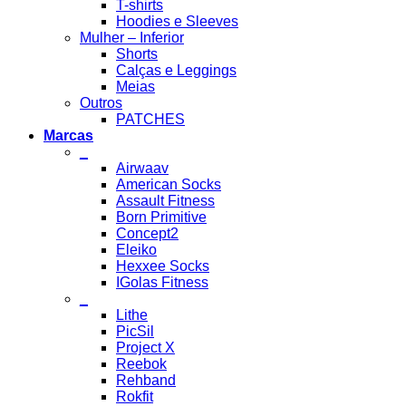
T-shirts
Hoodies e Sleeves
Mulher – Inferior
Shorts
Calças e Leggings
Meias
Outros
PATCHES
Marcas
_
Airwaav
American Socks
Assault Fitness
Born Primitive
Concept2
Eleiko
Hexxee Socks
IGolas Fitness
_
Lithe
PicSil
Project X
Reebok
Rehband
Rokfit