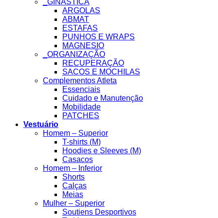
_GINASTICA
ARGOLAS
ABMAT
ESTAFAS
PUNHOS E WRAPS
MAGNESIO
_ORGANIZAÇÃO
RECUPERAÇÃO
SACOS E MOCHILAS
Complementos Atleta
Essenciais
Cuidado e Manutenção
Mobilidade
PATCHES
Vestuário
Homem – Superior
T-shirts (M)
Hoodies e Sleeves (M)
Casacos
Homem – Inferior
Shorts
Calças
Meias
Mulher – Superior
Soutiens Desportivos