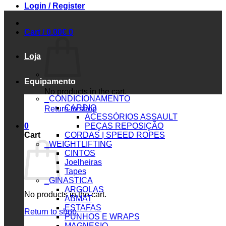
Login / Register
Cart /
0.00
€
0
Loja
Equipamento
No products in the cart.
_CONDICIONAMENTO
CARDIO
Return to shop
ACESSÓRIOS ASSAULT
0
PEÇAS REPOSIÇÃO
Cart
CORDAS | SPEED ROPES
_WEIGHTLIFTING
CINTOS
Joelheiras
Tapes
_GINASTICA
ARGOLAS
No products in the cart.
ABMAT
ESTAFAS
Return to shop
PUNHOS E WRAPS
MAGNESIO