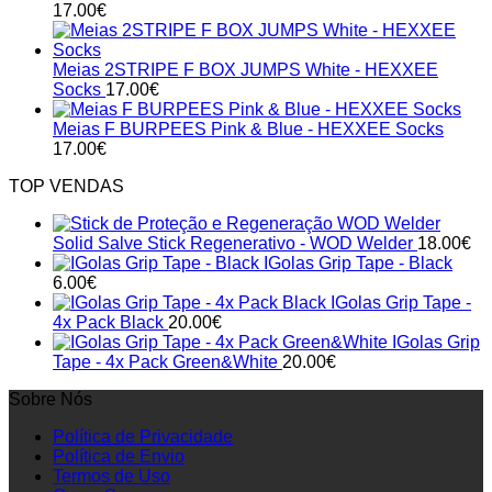
17.00
€
Meias 2STRIPE F BOX JUMPS White - HEXXEE
Socks
17.00
€
Meias F BURPEES Pink & Blue - HEXXEE Socks
17.00
€
TOP VENDAS
Solid Salve Stick Regenerativo - WOD Welder
18.00
€
IGolas Grip Tape - Black
6.00
€
IGolas Grip Tape -
4x Pack Black
20.00
€
IGolas Grip
Tape - 4x Pack Green&White
20.00
€
Sobre Nós
Política de Privacidade
Política de Envio
Termos de Uso