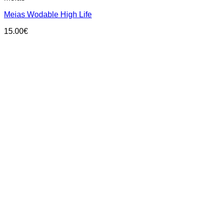
has
Meias Wodable High Life
multiple
variants.
15.00
€
The
options
may
be
chosen
on
the
product
page