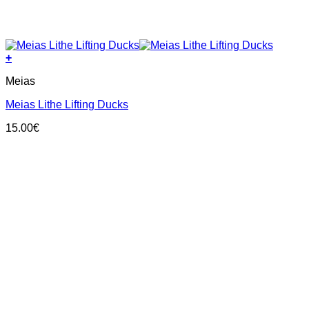
+
This
Meias
product
has
Meias Lithe Lifting Ducks
multiple
variants.
15.00
€
The
options
may
be
chosen
on
the
product
page