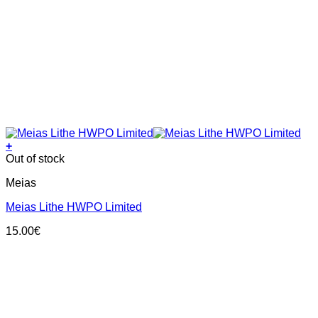
+
This
Out of stock
product
Meias
has
multiple
Meias Lithe HWPO Limited
variants.
The
15.00
€
options
may
be
chosen
on
the
product