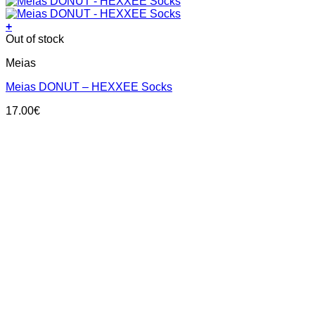
+
This
Out of stock
product
Meias
has
multiple
Meias DONUT – HEXXEE Socks
variants.
The
17.00
€
options
may
be
chosen
on
the
product
page