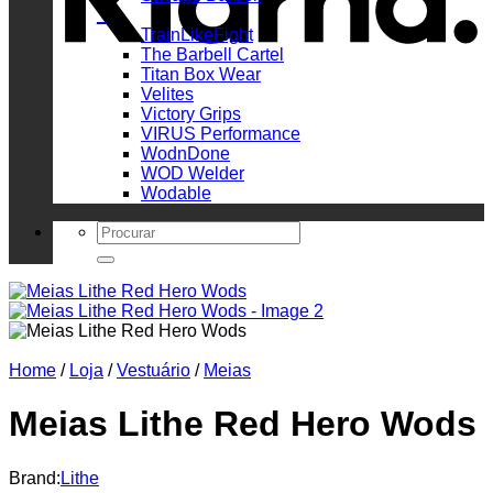
_
TrainLikeFight
The Barbell Cartel
Titan Box Wear
Velites
Victory Grips
VIRUS Performance
WodnDone
WOD Welder
Wodable
Search
for:
Home
/
Loja
/
Vestuário
/
Meias
Meias Lithe Red Hero Wods
Brand:
Lithe