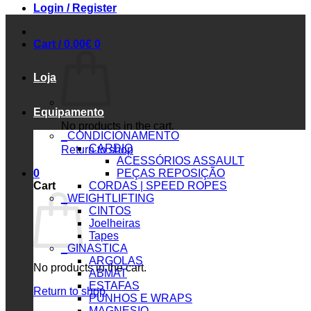
Login / Register
Cart /
0.00
€
0
Loja
Equipamento
No products in the cart.
_CONDICIONAMENTO
CARDIO
Return to shop
ACESSÓRIOS ASSAULT
0
PEÇAS REPOSIÇÃO
Cart
CORDAS | SPEED ROPES
_WEIGHTLIFTING
CINTOS
Joelheiras
Tapes
_GINASTICA
ARGOLAS
No products in the cart.
ABMAT
ESTAFAS
Return to shop
PUNHOS E WRAPS
MAGNESIO