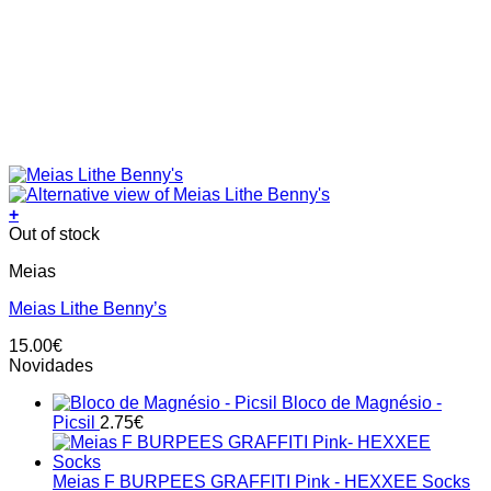
+
This
Out of stock
product
Meias
has
multiple
Meias Lithe Benny’s
variants.
The
15.00
€
options
Novidades
may
be
Bloco de Magnésio -
chosen
Picsil
2.75
€
on
the
product
Meias F BURPEES GRAFFITI Pink - HEXXEE Socks
page