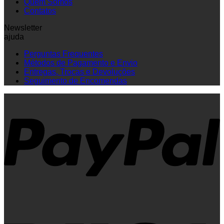
Quem Somos
Contatos
Newsletter
ajuda
Perguntas Frequentes
Métodos de Pagamento e Envio
Entregas, Trocas e Devoluções
Seguimento de Encomendas
P
V