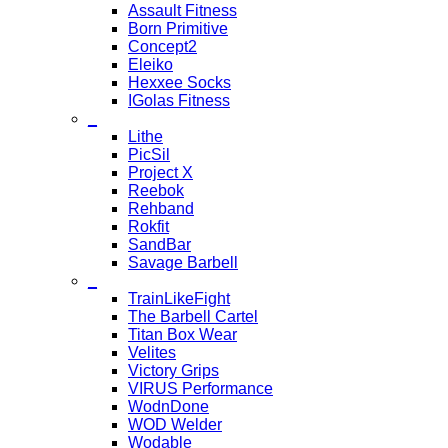
Assault Fitness
Born Primitive
Concept2
Eleiko
Hexxee Socks
IGolas Fitness
_
Lithe
PicSil
Project X
Reebok
Rehband
Rokfit
SandBar
Savage Barbell
_
TrainLikeFight
The Barbell Cartel
Titan Box Wear
Velites
Victory Grips
VIRUS Performance
WodnDone
WOD Welder
Wodable