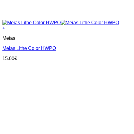
+
This
Meias
product
has
Meias Lithe Color HWPO
multiple
variants.
15.00
€
The
options
may
be
chosen
on
the
product
page