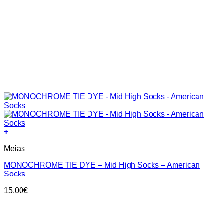
+
This
Meias
product
has
MONOCHROME TIE DYE – Mid High Socks – American
multiple
Socks
variants.
The
15.00
€
options
may
be