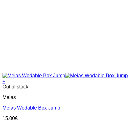
+
This
Out of stock
product
Meias
has
multiple
Meias Wodable Box Jump
variants.
The
15.00
€
options
may
be
chosen