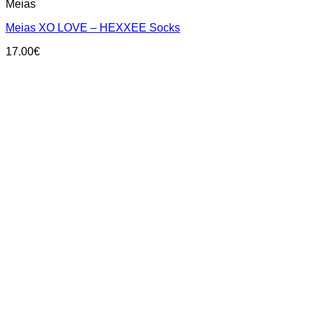
Meias
product
has
Meias XO LOVE – HEXXEE Socks
multiple
variants.
17.00
€
The
options
may
be
chosen
on
the
product
page