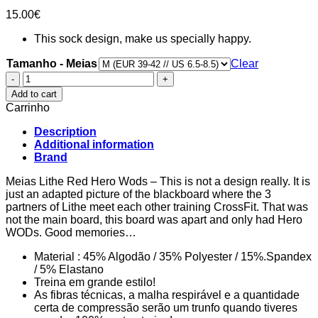
15.00
€
This sock design, make us specially happy.
Tamanho - Meias
Clear
Meias
Lithe
Add to cart
Red
Carrinho
Hero
Wods
Description
quantity
Additional information
Brand
Meias Lithe Red Hero Wods – This is not a design really. It is
just an adapted picture of the blackboard where the 3
partners of Lithe meet each other training CrossFit. That was
not the main board, this board was apart and only had Hero
WODs. Good memories…
Material : 45% Algodão / 35% Polyester / 15%.Spandex
/ 5% Elastano
Treina em grande estilo!
As fibras técnicas, a malha respirável e a quantidade
certa de compressão serão um trunfo quando tiveres