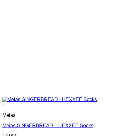
page
+
This
Meias
product
has
Meias GINGERBREAD – HEXXEE Socks
multiple
variants.
17.00
€