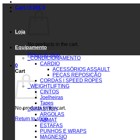
Cart /
0.00
€
0
Loja
No products in the cart.
Equipamento
Return to shop
_CONDICIONAMENTO
CARDIO
0
ACESSÓRIOS ASSAULT
Cart
PEÇAS REPOSIÇÃO
CORDAS | SPEED ROPES
_WEIGHTLIFTING
CINTOS
Joelheiras
Tapes
No products in the cart.
_GINASTICA
ARGOLAS
Return to shop
ABMAT
ESTAFAS
PUNHOS E WRAPS
MAGNESIO