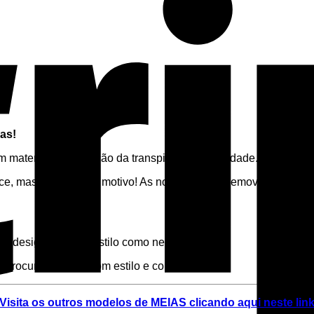
as!
 material de absorção da transpiração e humidade.
ce, mas por um bom motivo! As nossas meias removem activamen
 design para um estilo como nenhum outro!
rocuram treinar com estilo e conforto.
Visita os outros modelos de MEIAS clicando aqui neste lin