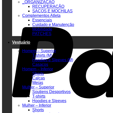
_ORGANIZAÇÃO
RECUPERAÇÃO
SACOS E MOCHILAS
Complementos Atleta
Essenciais
Cuidado e Manutenção
Mobilidade
PATCHES
Vestuário
Homem – Superior
T-shirts (M)
Hoodies e Sleeves (M)
Casacos
Homem – Inferior
Shorts
Calças
Meias
Mulher – Superior
Soutiens Desportivos
T-shirts
Hoodies e Sleeves
Mulher – Inferior
Shorts