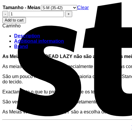
Tamanho - Meias
Clear
Meias
Wodable
Add to cart
DEAD
Carrinho
LAZY
quantity
Description
Additional information
Brand
As Meias Wodable DEAD LAZY não são apenas umas mei
As meias da Wodable foram especialmente desenvolvidas com
São um pouco mais finas do que a maioria das meias da Stan
do tecido.
Exactamente o que tu precisas durante os teus treinos!
São vendidas em pares e são completamente compensados em
As Meias Wodable DEAD LAZY são a escolha dos atletas que p