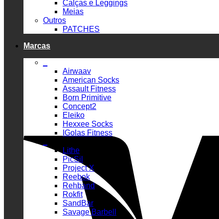
Calças e Leggings
Meias
Outros
PATCHES
Marcas
_
Airwaav
American Socks
Assault Fitness
Born Primitive
Concept2
Eleiko
Hexxee Socks
IGolas Fitness
_
Lithe
PicSil
Project X
Reebok
Rehband
Rokfit
SandBar
Savage Barbell