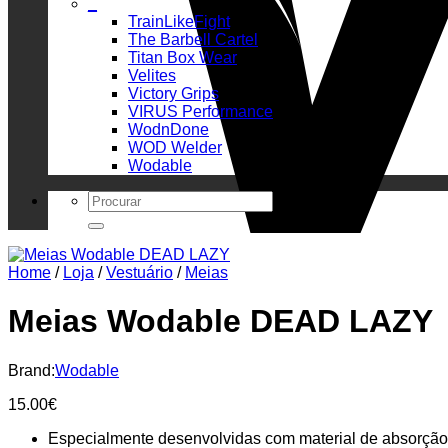
_
TrainLikeFight
The Barbell Cartel
Titan Box Wear
Velites
Victory Grips
VIRUS Performance
WodnDone
WOD Welder
Wodable
Search
for:
Home
/
Loja
/
Vestuário
/
Meias
Meias Wodable DEAD LAZY
Brand:
Wodable
15.00
€
Especialmente desenvolvidas com material de absorção