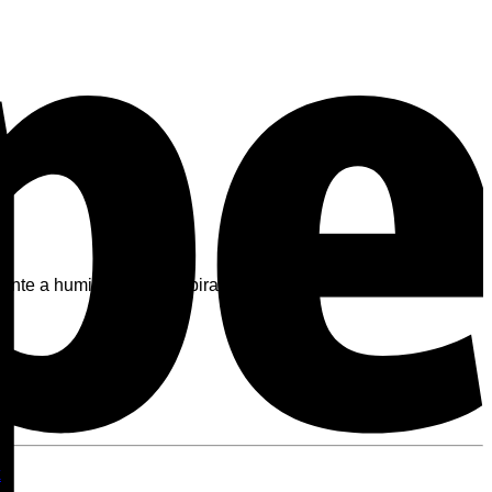
te a humidade e transpiração da pele para a parte externa
k