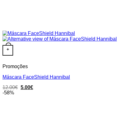
+
Promoções
Máscara FaceShield Hannibal
Original
Current
12.00
€
5.00
€
price
price
-58%
was:
is:
12.00€.
5.00€.