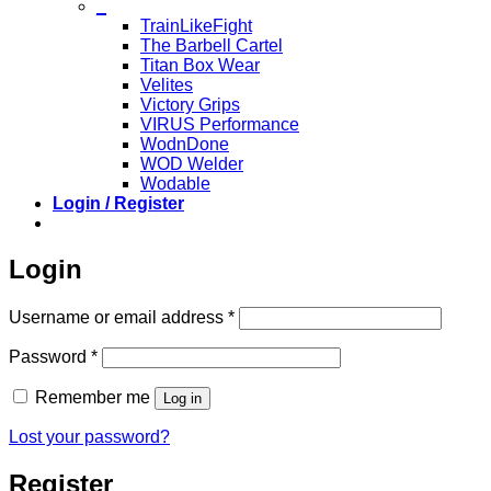
_
TrainLikeFight
The Barbell Cartel
Titan Box Wear
Velites
Victory Grips
VIRUS Performance
WodnDone
WOD Welder
Wodable
Login / Register
Login
Required
Username or email address
*
Required
Password
*
Remember me
Log in
Lost your password?
Register