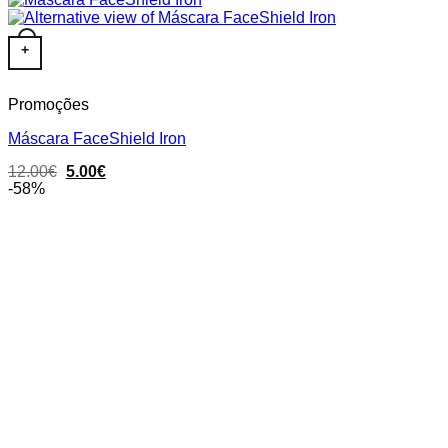
+
Promoções
Máscara FaceShield Iron
Original
Current
12.00
€
5.00
€
price
price
-58%
was:
is:
12.00€.
5.00€.