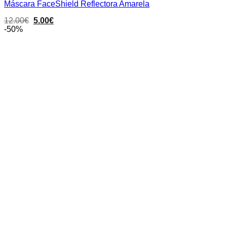
Máscara FaceShield Reflectora Amarela
Original
Current
12.00
€
5.00
€
price
price
-50%
was:
is:
12.00€.
5.00€.