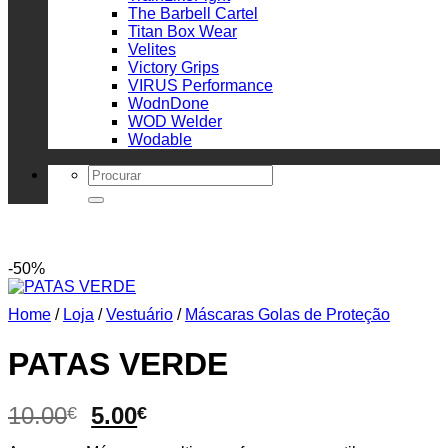
The Barbell Cartel
Titan Box Wear
Velites
Victory Grips
VIRUS Performance
WodnDone
WOD Welder
Wodable
Search
for:
-50%
Home
/
Loja
/
Vestuário
/
Máscaras Golas de Proteção
PATAS VERDE
Original
Current
10.00
5.00
€
€
price
price