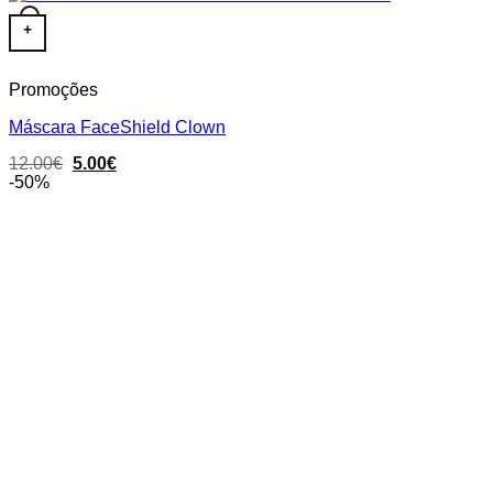
+
Promoções
Máscara FaceShield Clown
Original
Current
12.00
€
5.00
€
price
price
-50%
was:
is:
12.00€.
5.00€.