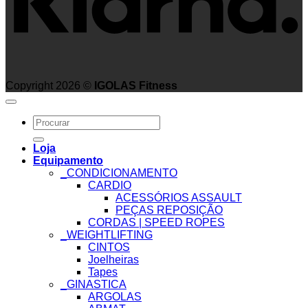
Copyright 2026 ©
IGOLAS Fitness
Search
for:
Loja
Equipamento
_CONDICIONAMENTO
CARDIO
ACESSÓRIOS ASSAULT
PEÇAS REPOSIÇÃO
CORDAS | SPEED ROPES
_WEIGHTLIFTING
CINTOS
Joelheiras
Tapes
_GINASTICA
ARGOLAS