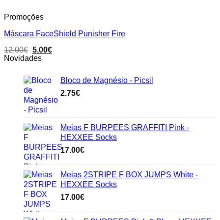
Promoções
Máscara FaceShield Punisher Fire
Original
Current
12.00
€
5.00
€
price
price
Novidades
was:
is:
12.00€.
5.00€.
Bloco de Magnésio - Picsil
2.75
€
Meias F BURPEES GRAFFITI Pink -
HEXXEE Socks
17.00
€
Meias 2STRIPE F BOX JUMPS White -
HEXXEE Socks
17.00
€