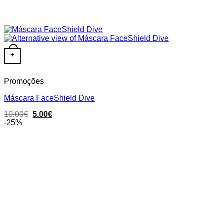
+
Promoções
Máscara FaceShield Dive
Original
Current
10.00
€
5.00
€
price
price
-25%
was:
is:
10.00€.
5.00€.