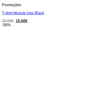
Promoções
T-shirt Muscle-Ups Black
Original
Current
20.00
€
15.00
€
price
price
-58%
was:
is:
20.00€.
15.00€.