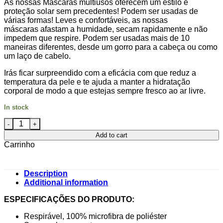
As nossas Máscaras multiusos oferecem um estilo e
was:
is:
proteção solar sem precedentes! Podem ser usadas de
10.00€.
5.00€.
várias formas! Leves e confortáveis, as nossas
máscaras afastam a humidade, secam rapidamente e não
impedem que respire. Podem ser usadas mais de 10
maneiras diferentes, desde um gorro para a cabeça ou como
um laço de cabelo.
Irás ficar surpreendido com a eficácia com que reduz a
temperatura da pele e te ajuda a manter a hidratação
corporal de modo a que estejas sempre fresco ao ar livre.
In stock
PATAS VERDE quantity
Add to cart
Carrinho
Description
Additional information
ESPECIFICAÇÕES DO PRODUTO:
Respirável, 100% microfibra de poliéster