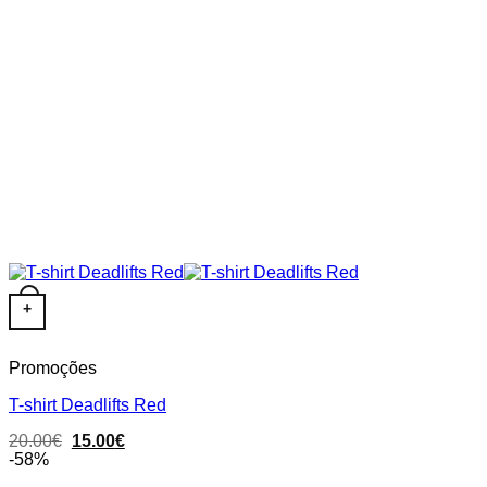
This product has multiple variants. The options may be chose
+
Promoções
T-shirt Deadlifts Red
Original
Current
20.00
€
15.00
€
price
price
-58%
was:
is: