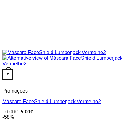
+
Promoções
Máscara FaceShield Lumberjack Vermelho2
Original
Current
10.00
€
5.00
€
price
price
-58%
was:
is:
10.00€.
5.00€.