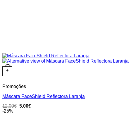
+
Promoções
Máscara FaceShield Reflectora Laranja
Original
Current
12.00
€
5.00
€
price
price
-25%
was:
is:
12.00€.
5.00€.