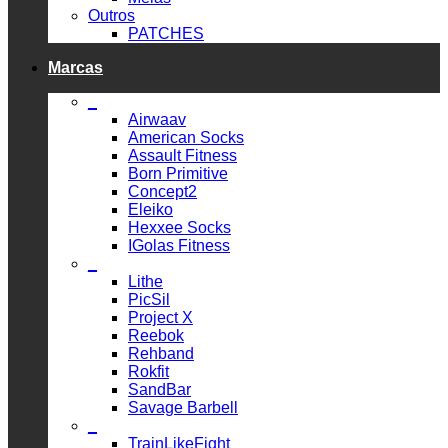
Outros
PATCHES
Marcas
_
Airwaav
American Socks
Assault Fitness
Born Primitive
Concept2
Eleiko
Hexxee Socks
IGolas Fitness
_
Lithe
PicSil
Project X
Reebok
Rehband
Rokfit
SandBar
Savage Barbell
_
TrainLikeFight