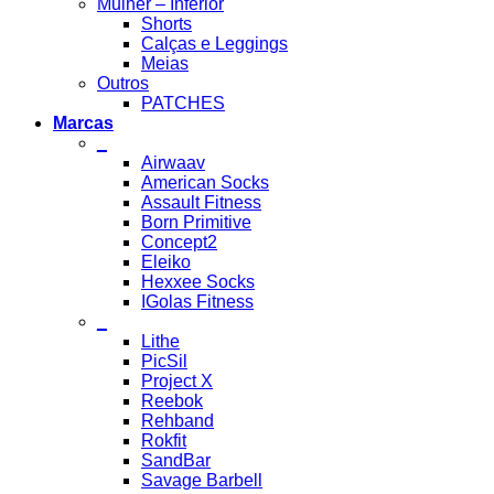
Mulher – Inferior
Shorts
Calças e Leggings
Meias
Outros
PATCHES
Marcas
_
Airwaav
American Socks
Assault Fitness
Born Primitive
Concept2
Eleiko
Hexxee Socks
IGolas Fitness
_
Lithe
PicSil
Project X
Reebok
Rehband
Rokfit
SandBar
Savage Barbell