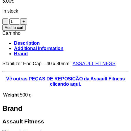
5.00
€
In stock
Stabilizer
End
Add to cart
Cap
Carrinho
-
40
Description
x
Additional information
80mm
Brand
|
ASSAULT
Stabilizer End Cap – 40 x 80mm |
ASSAULT FITNESS
FITNESS
quantity
Vê outras PEÇAS DE REPOSIÇÃO da Assault Fitness
clicando aqui.
Weight
500 g
Brand
Assault Fitness