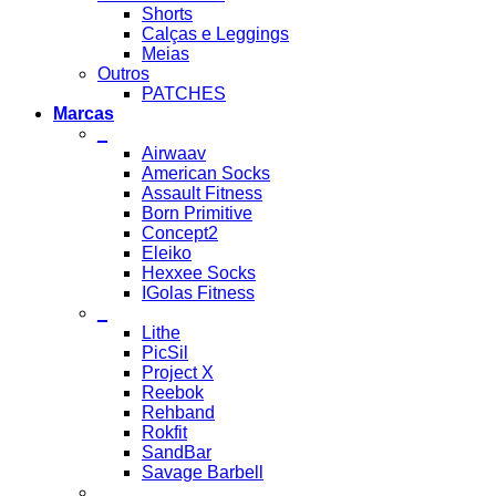
Shorts
Calças e Leggings
Meias
Outros
PATCHES
Marcas
_
Airwaav
American Socks
Assault Fitness
Born Primitive
Concept2
Eleiko
Hexxee Socks
IGolas Fitness
_
Lithe
PicSil
Project X
Reebok
Rehband
Rokfit
SandBar
Savage Barbell
_