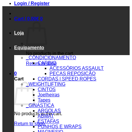
Login / Register
Cart /
0.00
€
0
Loja
Equipamento
No products in the cart.
_CONDICIONAMENTO
CARDIO
Return to shop
ACESSÓRIOS ASSAULT
0
PEÇAS REPOSIÇÃO
Cart
CORDAS | SPEED ROPES
_WEIGHTLIFTING
CINTOS
Joelheiras
Tapes
_GINASTICA
ARGOLAS
No products in the cart.
ABMAT
ESTAFAS
Return to shop
PUNHOS E WRAPS
MAGNESIO