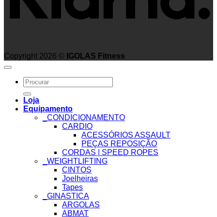
Copyright 2026 ©
IGOLAS Fitness
Search
for:
Loja
Equipamento
_CONDICIONAMENTO
CARDIO
ACESSÓRIOS ASSAULT
PEÇAS REPOSIÇÃO
CORDAS | SPEED ROPES
_WEIGHTLIFTING
CINTOS
Joelheiras
Tapes
_GINASTICA
ARGOLAS
ABMAT