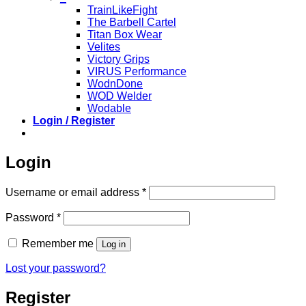
TrainLikeFight
The Barbell Cartel
Titan Box Wear
Velites
Victory Grips
VIRUS Performance
WodnDone
WOD Welder
Wodable
Login / Register
Login
Required
Username or email address
*
Required
Password
*
Remember me
Log in
Lost your password?
Register