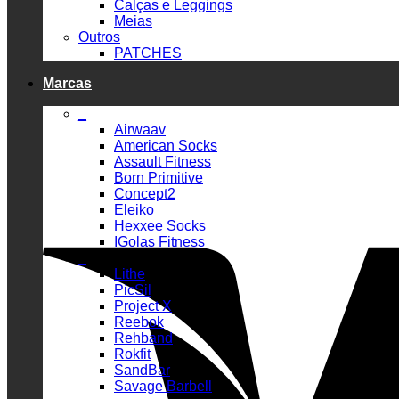
Calças e Leggings
Meias
Outros
PATCHES
Marcas
_
Airwaav
American Socks
Assault Fitness
Born Primitive
Concept2
Eleiko
Hexxee Socks
IGolas Fitness
_
Lithe
PicSil
Project X
Reebok
Rehband
Rokfit
SandBar
Savage Barbell