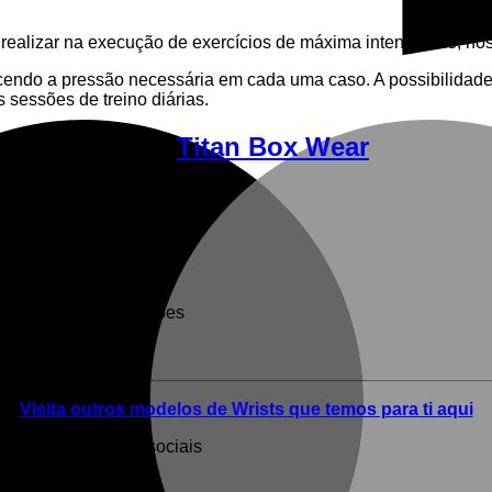
ealizar na execução de exercícios de máxima intensidade, nos 
cendo a pressão necessária em cada uma caso. A possibilidade
 sessões de treino diárias.
tar Spangled –
Titan Box Wear
dade de cores e padrões
Visita outros modelos de Wrists que temos para ti aqui
egue-nos nas redes sociais