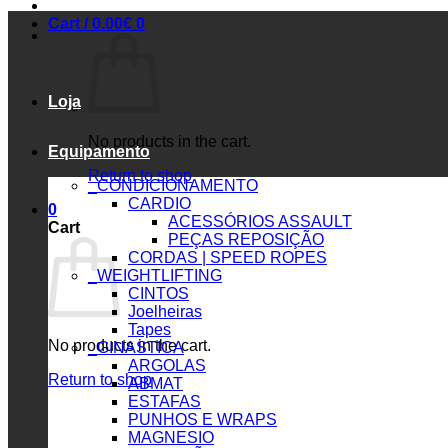
Cart /
0.00
€
0
Loja
No products in the cart.
Equipamento
Return to shop
_CONDICIONAMENTO
CARDIO
0
ACESSÓRIOS ASSAULT
Cart
PEÇAS REPOSIÇÃO
CORDAS | SPEED ROPES
_WEIGHTLIFTING
CINTOS
Joelheiras
Tapes
No products in the cart.
_GINASTICA
ARGOLAS
Return to shop
ABMAT
ESTAFAS
PUNHOS E WRAPS
MAGNESIO