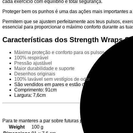
cada exercício com equilíbrio e total segurança.
Proteger bem os punhos é uma das ações mais importantes a r
Permitem que se ajustem perfeitamente aos teus pulsos, exer
essencial para proporcionar o máximo conforto durante as tuas
Características dos Strength Wraps S
Máxima proteção e conforto para os pulsos
100% respirável
Pressão ajustável
Maior durabilidade e suporte
Desenhos originais
100% lavável sem vestígios de odor
São vendidos em pares e estão disponíveis numa varie
Comprimento: 91cm
Largura: 7,6cm
Para te manteres a par sobre futuras promoções e eventos, s
Weight
100 g