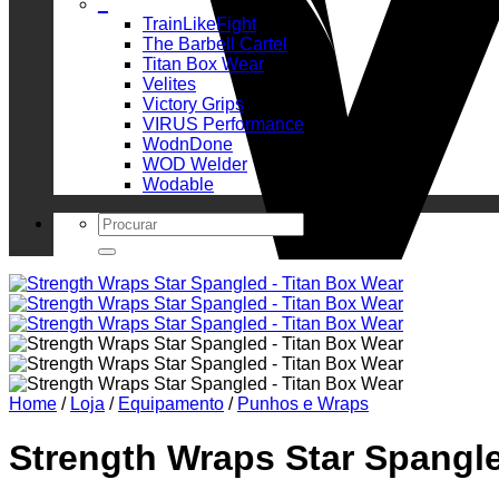
_
TrainLikeFight
The Barbell Cartel
Titan Box Wear
Velites
Victory Grips
VIRUS Performance
WodnDone
WOD Welder
Wodable
Search
for:
Home
/
Loja
/
Equipamento
/
Punhos e Wraps
Strength Wraps Star Spangl