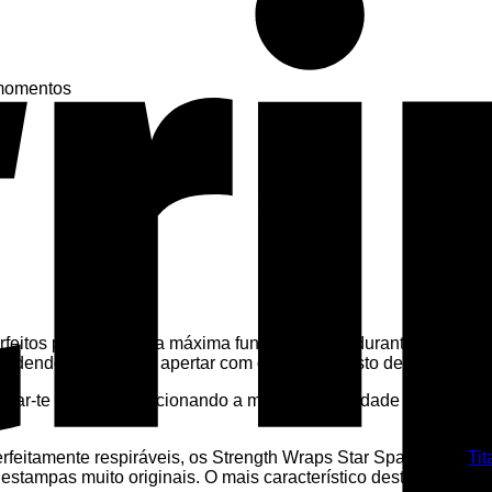
 momentos
feitos para garantir a máxima funcionalidade durante os treinos
dendo afrouxar ou apertar com o simples gesto de girá-los. Iss
udar-te nisso, proporcionando a mais alta qualidade a cada sess
erfeitamente respiráveis, os Strength Wraps Star Spangled –
Ti
s estampas muito originais. O mais característico destes wrap