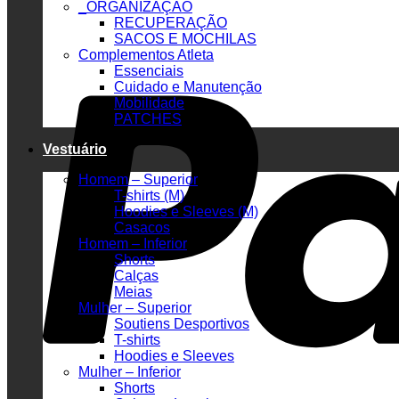
_ORGANIZAÇÃO
RECUPERAÇÃO
SACOS E MOCHILAS
Complementos Atleta
Essenciais
Cuidado e Manutenção
Mobilidade
PATCHES
Vestuário
Homem – Superior
T-shirts (M)
Hoodies e Sleeves (M)
Casacos
Homem – Inferior
Shorts
Calças
Meias
Mulher – Superior
Soutiens Desportivos
T-shirts
Hoodies e Sleeves
Mulher – Inferior
Shorts