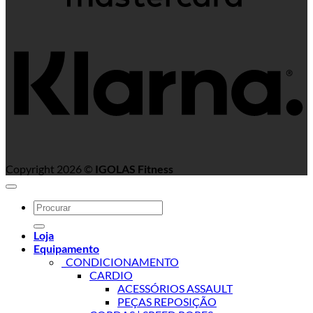
K
Copyright 2026 ©
IGOLAS Fitness
Search
for:
Loja
Equipamento
_CONDICIONAMENTO
CARDIO
ACESSÓRIOS ASSAULT
PEÇAS REPOSIÇÃO