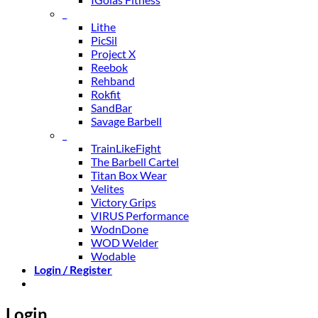
_
Lithe
PicSil
Project X
Reebok
Rehband
Rokfit
SandBar
Savage Barbell
_
TrainLikeFight
The Barbell Cartel
Titan Box Wear
Velites
Victory Grips
VIRUS Performance
WodnDone
WOD Welder
Wodable
Login / Register
Login