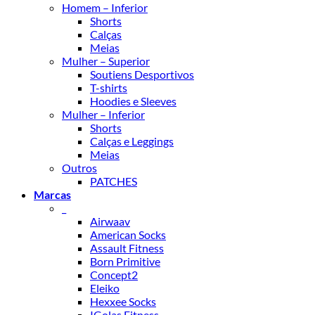
Homem – Inferior
Shorts
Calças
Meias
Mulher – Superior
Soutiens Desportivos
T-shirts
Hoodies e Sleeves
Mulher – Inferior
Shorts
Calças e Leggings
Meias
Outros
PATCHES
Marcas
_
Airwaav
American Socks
Assault Fitness
Born Primitive
Concept2
Eleiko
Hexxee Socks
IGolas Fitness