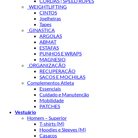
CORDAS | SPEED ROPES
_WEIGHTLIFTING
CINTOS
Joelheiras
Tapes
_GINASTICA
ARGOLAS
ABMAT
ESTAFAS
PUNHOS E WRAPS
MAGNESIO
_ORGANIZAÇÃO
RECUPERAÇÃO
SACOS E MOCHILAS
Complementos Atleta
Essenciais
Cuidado e Manutenção
Mobilidade
PATCHES
Vestuário
Homem – Superior
T-shirts (M)
Hoodies e Sleeves (M)
Casacos