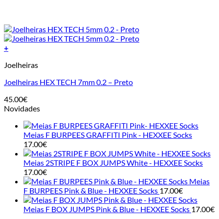
+
This
Joelheiras
product
has
Joelheiras HEX TECH 7mm 0.2 – Preto
multiple
variants.
45.00
€
The
Novidades
options
may
be
Meias F BURPEES GRAFFITI Pink - HEXXEE Socks
chosen
17.00
€
on
the
Meias 2STRIPE F BOX JUMPS White - HEXXEE Socks
product
17.00
€
page
Meias
F BURPEES Pink & Blue - HEXXEE Socks
17.00
€
Meias F BOX JUMPS Pink & Blue - HEXXEE Socks
17.00
€