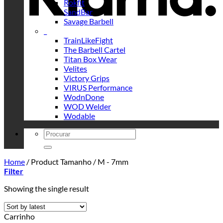
Rokfit
SandBar
Savage Barbell
_
TrainLikeFight
The Barbell Cartel
Titan Box Wear
Velites
Victory Grips
VIRUS Performance
WodnDone
WOD Welder
Wodable
Search
for:
Home
/
Product Tamanho
/
M - 7mm
Filter
Showing the single result
Carrinho