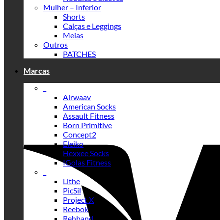
Mulher – Inferior
Shorts
Calças e Leggings
Meias
Outros
PATCHES
Marcas
_
Airwaav
American Socks
Assault Fitness
Born Primitive
Concept2
Eleiko
Hexxee Socks
IGolas Fitness
_
Lithe
PicSil
Project X
Reebok
Rehband