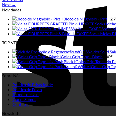
Next
→
Novidades
Bloco de Magnésio - Picsil
2.
Meia
M
Meias F 
TOP VENDAS
Solid Sa
IGolas Grip Tape - Black
6.00
€
IGolas Grip Tape - 4x P
IGolas Grip T
Sobre Nós
Política de Privacidade
Política de Envio
Termos de Uso
Quem Somos
Contatos
Newsletter