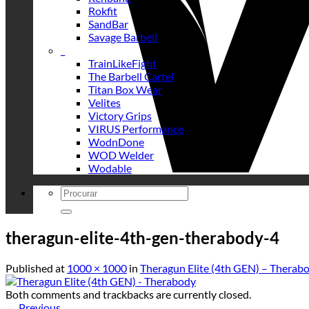
Rokfit
SandBar
Savage Barbell
_
TrainLikeFight
The Barbell Cartel
Titan Box Wear
Velites
Victory Grips
VIRUS Performance
WodnDone
WOD Welder
Wodable
Search
for:
theragun-elite-4th-gen-therabody-4
Published
at
1000 × 1000
in
Theragun Elite (4th GEN) – Therab
Both comments and trackbacks are currently closed.
←
Previous