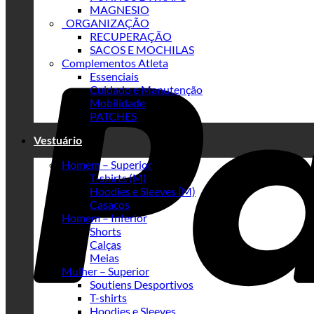
MAGNESIO
_ORGANIZAÇÃO
RECUPERAÇÃO
SACOS E MOCHILAS
Complementos Atleta
Essenciais
Cuidado e Manutenção
Mobilidade
PATCHES
Vestuário
Homem – Superior
T-shirts (M)
Hoodies e Sleeves (M)
Casacos
Homem – Inferior
Shorts
Calças
Meias
Mulher – Superior
Soutiens Desportivos
T-shirts
Hoodies e Sleeves