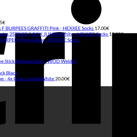
75
€
s F BURPEES GRAFFITI Pink - HEXXEE Socks
17.00
€
eias 2STRIPE F BOX JUMPS White - HEXXEE Socks
17.00
€
BURPEES Pink & Blue - HEXXEE Socks
17.00
€
lve Stick Regenerativo - WOD Welder
18.00
€
ack Black
20.00
€
ape - 4x Pack Green&White
20.00
€