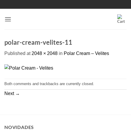
Skip
to
content
polar-cream-velites-11
Published
at
2048 × 2048
in
Polar Cream – Velites
Both comments and trackbacks are currently closed.
Next
→
NOVIDADES