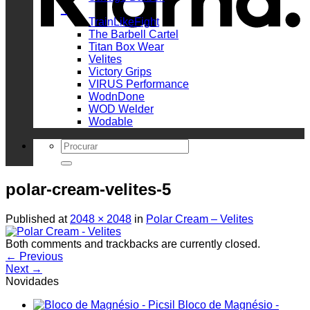
_
TrainLikeFight
The Barbell Cartel
Titan Box Wear
Velites
Victory Grips
VIRUS Performance
WodnDone
WOD Welder
Wodable
Search
for:
polar-cream-velites-5
Published
at
2048 × 2048
in
Polar Cream – Velites
Both comments and trackbacks are currently closed.
←
Previous
Next
→
Novidades
Bloco de Magnésio -