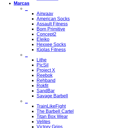
Marcas
_
Airwaav
American Socks
Assault Fitness
Born Primitive
Concept2
Eleiko
Hexxee Socks
IGolas Fitness
_
Lithe
PicSil
Project X
Reebok
Rehband
Rokfit
SandBar
Savage Barbell
_
TrainLikeFight
The Barbell Cartel
Titan Box Wear
Velites
Victory Grips