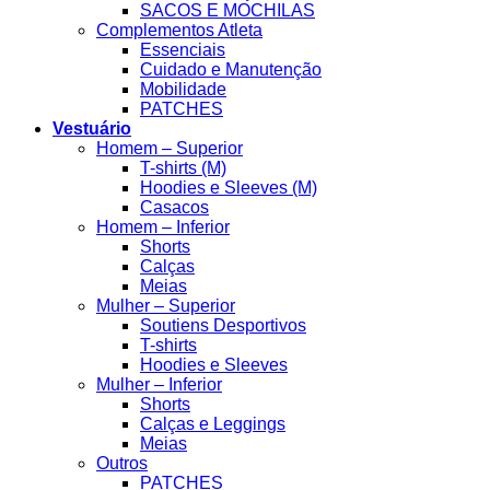
SACOS E MOCHILAS
Complementos Atleta
Essenciais
Cuidado e Manutenção
Mobilidade
PATCHES
Vestuário
Homem – Superior
T-shirts (M)
Hoodies e Sleeves (M)
Casacos
Homem – Inferior
Shorts
Calças
Meias
Mulher – Superior
Soutiens Desportivos
T-shirts
Hoodies e Sleeves
Mulher – Inferior
Shorts
Calças e Leggings
Meias
Outros
PATCHES