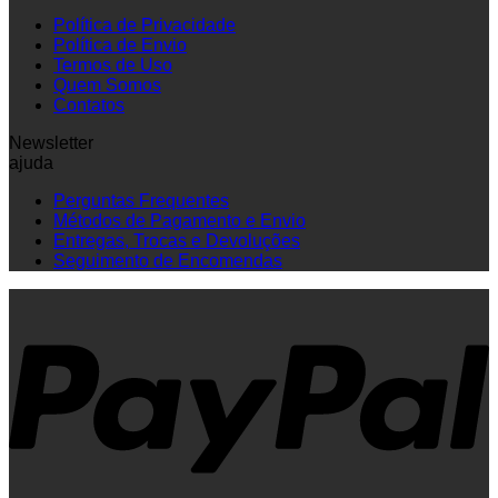
Política de Privacidade
Política de Envio
Termos de Uso
Quem Somos
Contatos
Newsletter
ajuda
Perguntas Frequentes
Métodos de Pagamento e Envio
Entregas, Trocas e Devoluções
Seguimento de Encomendas
P