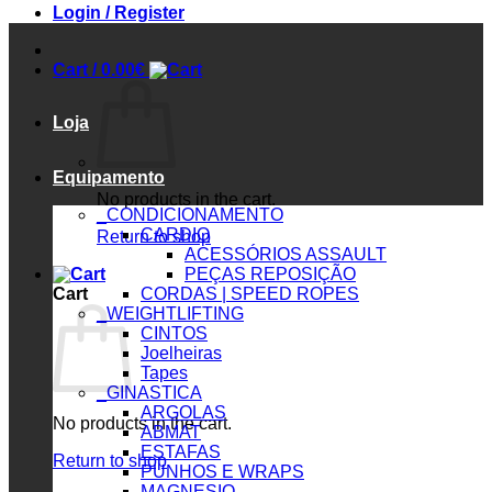
Login / Register
Cart /
0.00
€
Loja
Equipamento
No products in the cart.
_CONDICIONAMENTO
CARDIO
Return to shop
ACESSÓRIOS ASSAULT
PEÇAS REPOSIÇÃO
Cart
CORDAS | SPEED ROPES
_WEIGHTLIFTING
CINTOS
Joelheiras
Tapes
_GINASTICA
ARGOLAS
No products in the cart.
ABMAT
ESTAFAS
Return to shop
PUNHOS E WRAPS
MAGNESIO