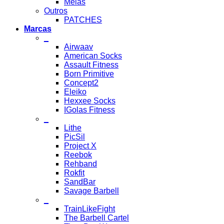
Meias
Outros
PATCHES
Marcas
_
Airwaav
American Socks
Assault Fitness
Born Primitive
Concept2
Eleiko
Hexxee Socks
IGolas Fitness
_
Lithe
PicSil
Project X
Reebok
Rehband
Rokfit
SandBar
Savage Barbell
_
TrainLikeFight
The Barbell Cartel