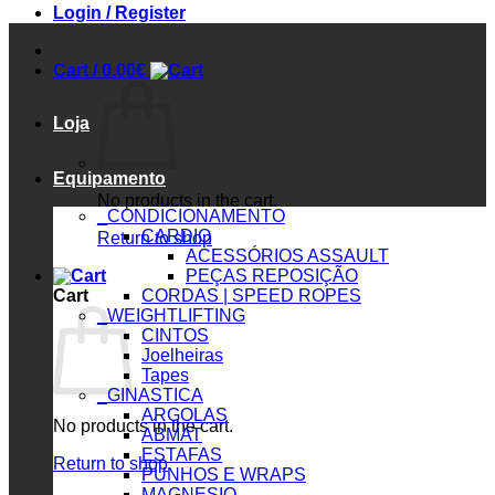
Login / Register
Cart /
0.00
€
Loja
Equipamento
No products in the cart.
_CONDICIONAMENTO
CARDIO
Return to shop
ACESSÓRIOS ASSAULT
PEÇAS REPOSIÇÃO
Cart
CORDAS | SPEED ROPES
_WEIGHTLIFTING
CINTOS
Joelheiras
Tapes
_GINASTICA
ARGOLAS
No products in the cart.
ABMAT
ESTAFAS
Return to shop
PUNHOS E WRAPS
MAGNESIO