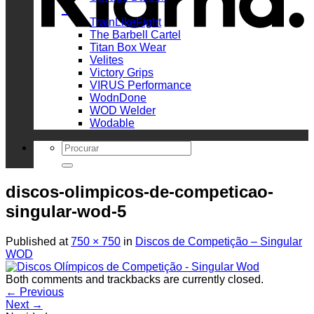
_
TrainLikeFight
The Barbell Cartel
Titan Box Wear
Velites
Victory Grips
VIRUS Performance
WodnDone
WOD Welder
Wodable
Search
for:
discos-olimpicos-de-competicao-
singular-wod-5
Published
at
750 × 750
in
Discos de Competição – Singular
WOD
Both comments and trackbacks are currently closed.
←
Previous
Next
→