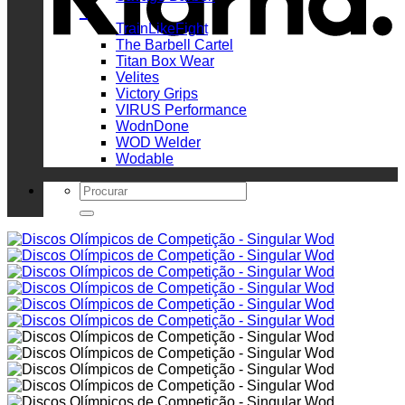
_
TrainLikeFight
The Barbell Cartel
Titan Box Wear
Velites
Victory Grips
VIRUS Performance
WodnDone
WOD Welder
Wodable
Search
for: