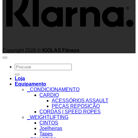
Copyright 2026 ©
IGOLAS Fitness
Search
for:
Loja
Equipamento
_CONDICIONAMENTO
CARDIO
ACESSÓRIOS ASSAULT
PEÇAS REPOSIÇÃO
CORDAS | SPEED ROPES
_WEIGHTLIFTING
CINTOS
Joelheiras
Tapes