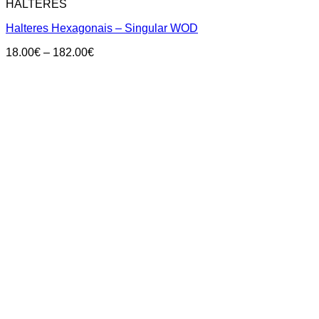
HALTERES
Halteres Hexagonais – Singular WOD
Price
18.00
€
–
182.00
€
range:
18.00€
through
182.00€