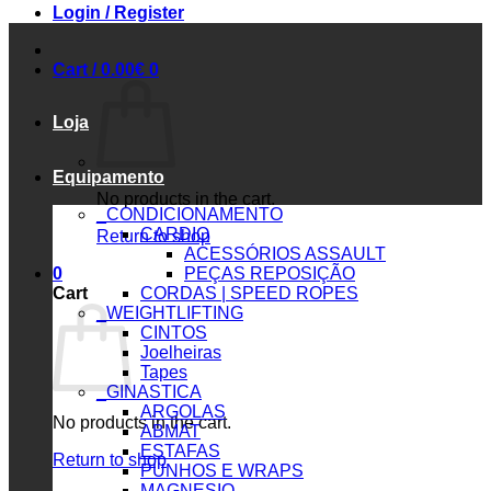
Login / Register
Cart /
0.00
€
0
Loja
Equipamento
No products in the cart.
_CONDICIONAMENTO
CARDIO
Return to shop
ACESSÓRIOS ASSAULT
0
PEÇAS REPOSIÇÃO
Cart
CORDAS | SPEED ROPES
_WEIGHTLIFTING
CINTOS
Joelheiras
Tapes
_GINASTICA
ARGOLAS
No products in the cart.
ABMAT
ESTAFAS
Return to shop
PUNHOS E WRAPS
MAGNESIO