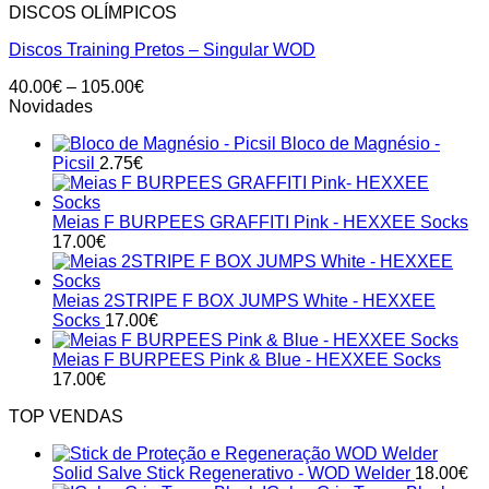
DISCOS OLÍMPICOS
Discos Training Pretos – Singular WOD
Price
40.00
€
–
105.00
€
range:
Novidades
40.00€
Bloco de Magnésio -
through
Picsil
2.75
€
105.00€
Meias F BURPEES GRAFFITI Pink - HEXXEE Socks
17.00
€
Meias 2STRIPE F BOX JUMPS White - HEXXEE
Socks
17.00
€
Meias F BURPEES Pink & Blue - HEXXEE Socks
17.00
€
TOP VENDAS
Solid Salve Stick Regenerativo - WOD Welder
18.00
€