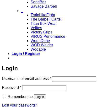
SandBar
Savage Barbell
_
TrainLikeFight
The Barbell Cartel
Titan Box Wear
Velites
Victory Grips
VIRUS Performance
WodnDone
WOD Welder
Wodable
Login / Register
Login
Required
Username or email address
*
Required
Password
*
Remember me
Log in
Lost your password?