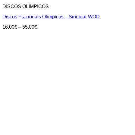
DISCOS OLÍMPICOS
Discos Fracionais Olímpicos – Singular WOD
Price
16.00
€
–
55.00
€
range:
16.00€
through
55.00€