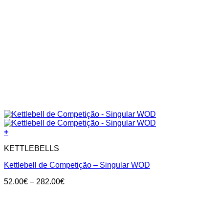
+
KETTLEBELLS
Kettlebell de Competição – Singular WOD
Price
52.00
€
–
282.00
€
range:
52.00€
through
282.00€