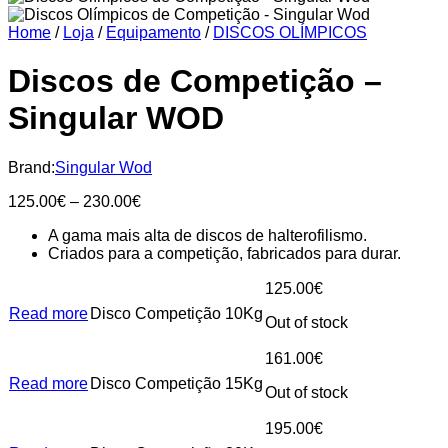
Home
/
Loja
/
Equipamento
/
DISCOS OLÍMPICOS
Discos de Competição –
Singular WOD
Brand:
Singular Wod
Price
125.00
€
–
230.00
€
range:
A gama mais alta de discos de halterofilismo.
125.00€
Criados para a competição, fabricados para durar.
through
230.00€
125.00
€
Read more
Disco Competição 10Kg
Out of stock
161.00
€
Read more
Disco Competição 15Kg
Out of stock
195.00
€