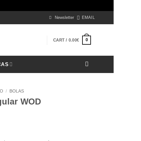
iss
Newsletter
EMAIL
0
CART /
0.00
€
CAS
TO
/
BOLAS
ngular WOD
ice
nge: