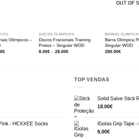
OUT OF 
+
+
ICOS
DISCOS OLÍMPICOS
BARRAS OLÍMPICA
nais Olímpicos –
Discos Fracionais Training
Barra Olímpica P
D
Pretos – Singular WOD
Singular WOD
Price
Price
00
€
8.00
€
–
28.00
€
280.00
€
range:
range:
16.00€
8.00€
through
through
55.00€
28.00€
TOP VENDAS
Solid Salve Stick
18.00
€
ink - HEXXEE Socks
IGolas Grip Tape -
6.00
€