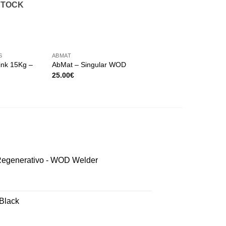
STOCK
+
+
S
ABMAT
BOLAS
ink 15Kg –
AbMat – Singular WOD
Wall Ball Elite – Si
Pric
25.00
€
62.00
€
–
88.00
€
rang
62.
thro
88.
 Regenerativo - WOD Welder
 Black