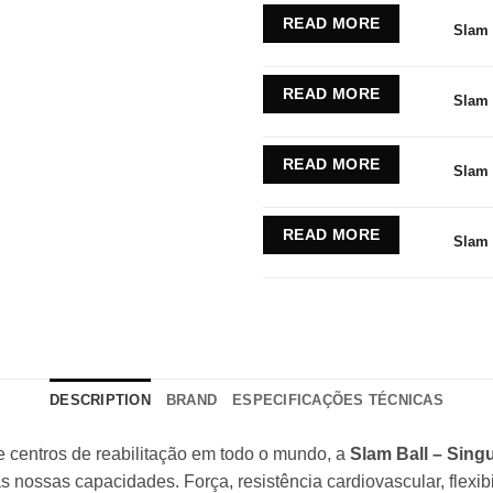
READ MORE
Slam 
READ MORE
Slam 
READ MORE
Slam 
READ MORE
Slam 
DESCRIPTION
BRAND
ESPECIFICAÇÕES TÉCNICAS
e centros de reabilitação em todo o mundo, a
Slam Ball – Sing
nossas capacidades. Força, resistência cardiovascular, flexibi