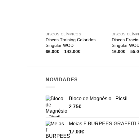
+
+
DISCOS OLÍMPICOS
DISCOS OLÍMP
Discos Training Coloridos –
Discos Fracio
Singular WOD
Singular WO
Price
66.00
€
–
142.00
€
16.00
€
–
55.
range:
66.00€
through
142.00€
NOVIDADES
Bloco de Magnésio - Picsil
2.75
€
Meias F BURPEES GRAFFITI P
17.00
€