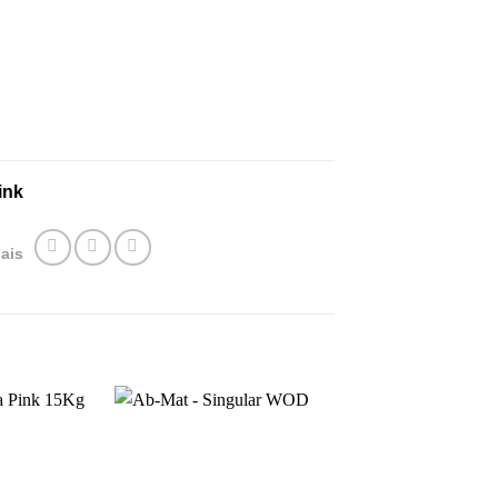
ink
ais