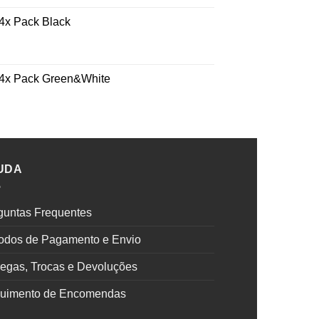
 4x Pack Black
- 4x Pack Green&White
UDA
guntas Frequentes
odos de Pagamento e Envio
regas, Trocas e Devoluções
uimento de Encomendas