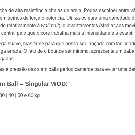
ha de alta resistência cheias de areia. Podes escolher entre vá
em treinos de força e potência. Utiliza-os para uma variedade d
ade relativamente à
wall ball
), e levantamentos (similar aos mov
 central pelo que o core trabalha mais a intensidade e a estabil
ga suave, mas firme para que possa ser lançada com facilidade
ga errada. O fato de o bounce ser mínimo, acrescenta um traba
ogadas.
a pressão das slam balls periodicamente para evitar uma det
am Ball – Singular WOD:
| 30 | 40 | 50 e 60 kg