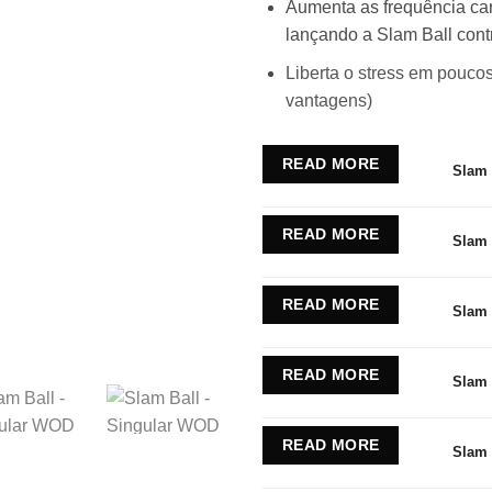
Aumenta as frequência car
30
lançando a Slam Ball cont
th
17
Liberta o stress em pouco
vantagens)
Alternative:
READ MORE
Slam 
READ MORE
Slam 
READ MORE
Slam 
READ MORE
Slam 
READ MORE
Slam 