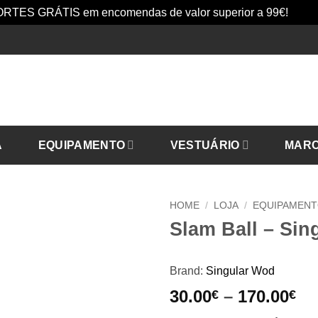
RTES GRÁTIS em encomendas de valor superior a 99€!
Dism
A
EQUIPAMENTO
VESTUÁRIO
MAR
HOME
/
LOJA
/
EQUIPAMEN
Slam Ball – Si
Brand:
Singular Wod
Pr
30.00
–
170.00
€
€
ra