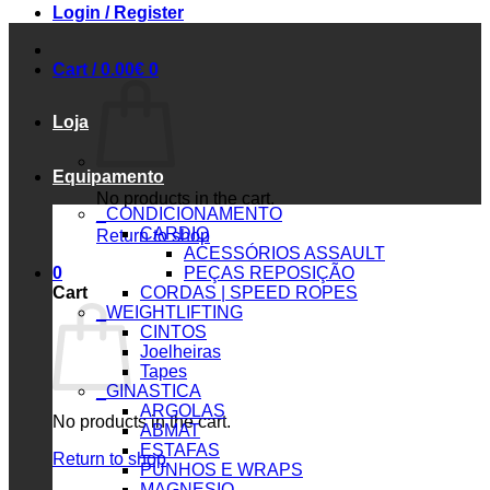
Login / Register
Cart /
0.00
€
0
Loja
Equipamento
No products in the cart.
_CONDICIONAMENTO
CARDIO
Return to shop
ACESSÓRIOS ASSAULT
0
PEÇAS REPOSIÇÃO
Cart
CORDAS | SPEED ROPES
_WEIGHTLIFTING
CINTOS
Joelheiras
Tapes
_GINASTICA
ARGOLAS
No products in the cart.
ABMAT
ESTAFAS
Return to shop
PUNHOS E WRAPS
MAGNESIO