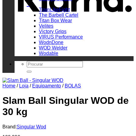
_
TrainLikeFight
The Barbell Cartel
Titan Box Wear
Velites
Victory Grips
VIRUS Performance
WodnDone
WOD Welder
Wodable
Search
for:
Home
/
Loja
/
Equipamento
/
BOLAS
Slam Ball Singular WOD de
30 kg
Brand:
Singular Wod