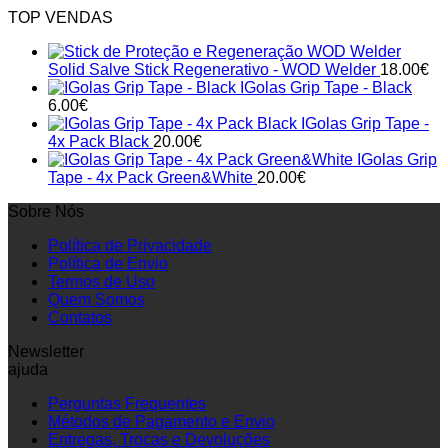
TOP VENDAS
Solid Salve Stick Regenerativo - WOD Welder
18.00
€
IGolas Grip Tape - Black
6.00
€
IGolas Grip Tape -
4x Pack Black
20.00
€
IGolas Grip
Tape - 4x Pack Green&White
20.00
€
Sobre Nós
Política de Privacidade
Política de Envio
Termos de Uso
Quem Somos
Contatos
Newsletter
ajuda
Perguntas Frequentes
Métodos de Pagamento e Envio
Entregas, Trocas e Devoluções