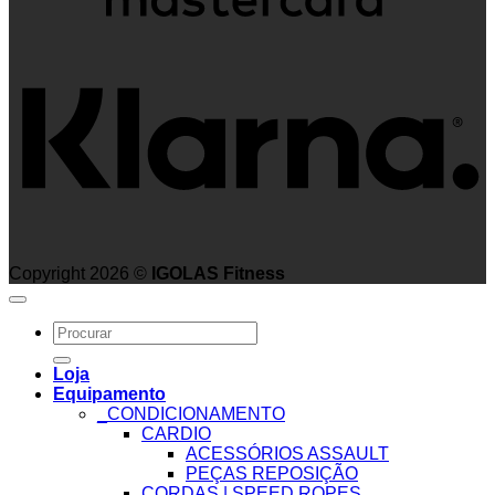
K
Copyright 2026 ©
IGOLAS Fitness
Search
for:
Loja
Equipamento
_CONDICIONAMENTO
CARDIO
ACESSÓRIOS ASSAULT
PEÇAS REPOSIÇÃO
CORDAS | SPEED ROPES