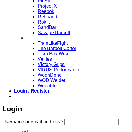
PicSil
Project X
Reebok
Rehband
Rokfit
SandBar
Savage Barbell
_
TrainLikeFight
The Barbell Cartel
Titan Box Wear
Velites
Victory Grips
VIRUS Performance
WodnDone
WOD Welder
Wodable
Login / Register
Login
Required
Username or email address
*