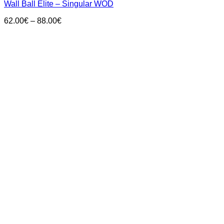
Wall Ball Elite – Singular WOD
Price
62.00
€
–
88.00
€
range:
62.00€
through
88.00€