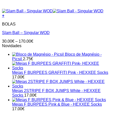
+
BOLAS
Slam Ball – Singular WOD
Price
30.00
€
–
170.00
€
range:
Novidades
30.00€
Bloco de Magnésio -
through
Picsil
2.75
€
170.00€
Meias F BURPEES GRAFFITI Pink - HEXXEE Socks
17.00
€
Meias 2STRIPE F BOX JUMPS White - HEXXEE
Socks
17.00
€
Meias F BURPEES Pink & Blue - HEXXEE Socks
17.00
€