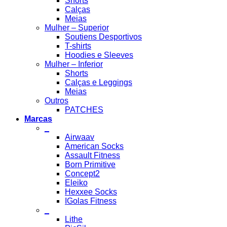
Shorts
Calças
Meias
Mulher – Superior
Soutiens Desportivos
T-shirts
Hoodies e Sleeves
Mulher – Inferior
Shorts
Calças e Leggings
Meias
Outros
PATCHES
Marcas
_
Airwaav
American Socks
Assault Fitness
Born Primitive
Concept2
Eleiko
Hexxee Socks
IGolas Fitness
_
Lithe