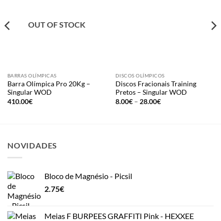
OUT OF STOCK
BARRAS OLÍMPICAS
DISCOS OLÍMPICOS
Barra Olímpica Pro 20Kg –
Discos Fracionais Training
Singular WOD
Pretos – Singular WOD
Price
410.00
€
8.00
€
–
28.00
€
range:
8.00€
through
28.00€
NOVIDADES
Bloco de Magnésio - Picsil
2.75
€
Meias F BURPEES GRAFFITI Pink - HEXXEE