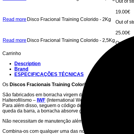
Out of s
19.00
€
Read more
Disco Fracional Training Colorido - 2Kg
Out of s
25.00
€
Read more
Disco Fracional Training Colorido - 2,5Kg
Out of s
Carrinho
Description
Brand
ESPECIFICAÇÕES TÉCNICAS
Os
Discos Fracionais Training Coloridos – Singular WOD
São fabricados em borracha virgem de alta qualidade e o seu
Halterofilismo –
IWF
(International Weightlifting Federation).
Para além disso, seguem o código de cor para que seja mais fá
queda da barra, a borracha absorve grande parte do impacto, e
Não necessitam de manutenção além da limpeza regular do ma
Combina-os com qualquer uma das nossas
barras olímpica