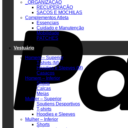
_ORGANIZAÇÃO
RECUPERAÇÃO
SACOS E MOCHILAS
Complementos Atleta
Essenciais
Cuidado e Manutenção
Mobilidade
PATCHES
Vestuário
Homem – Superior
T-shirts (M)
Hoodies e Sleeves (M)
Casacos
Homem – Inferior
Shorts
Calças
Meias
Mulher – Superior
Soutiens Desportivos
T-shirts
Hoodies e Sleeves
Mulher – Inferior
Shorts