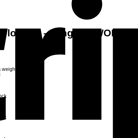
Coloridos – Singular WOD
weightlifting
l
tock
tock