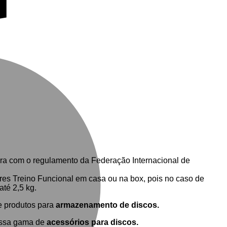
M
pra com o regulamento da Federação Internacional de
cares Treino Funcional em casa ou na box, pois no caso de
até 2,5 kg.
e produtos para
armazenamento de discos.
ossa gama de
acessórios para discos.