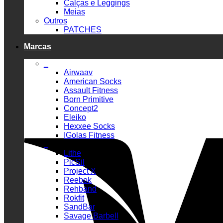
Calças e Leggings
Meias
Outros
PATCHES
Marcas
_
Airwaav
American Socks
Assault Fitness
Born Primitive
Concept2
Eleiko
Hexxee Socks
IGolas Fitness
_
Lithe
PicSil
Project X
Reebok
Rehband
Rokfit
SandBar
Savage Barbell