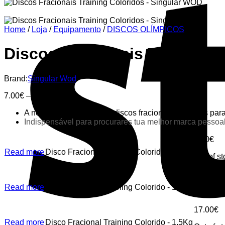
Home
/
Loja
/
Equipamento
/
DISCOS OLÍMPICOS
Discos Fracionais Training 
Brand:
Singular Wod
Price
7.00
€
–
25.00
€
range:
A nossa gama básica de discos fracionais coloridos para 
7.00€
Indispensável para procurares tua melhor marca pessoa
through
25.00€
7.00
€
Read more
Disco Fracional Training Colorido - 0,5Kg
Out of s
12.00
€
Read more
Disco Fracional Training Colorido - 1Kg
Out of s
17.00
€
Read more
Disco Fracional Training Colorido - 1,5Kg