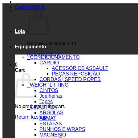
Cart /
0.00
€
0
Loja
No products in the cart.
Equipamento
Return to shop
_CONDICIONAMENTO
CARDIO
0
ACESSÓRIOS ASSAULT
Cart
PEÇAS REPOSIÇÃO
CORDAS | SPEED ROPES
_WEIGHTLIFTING
CINTOS
Joelheiras
Tapes
No products in the cart.
_GINASTICA
ARGOLAS
Return to shop
ABMAT
ESTAFAS
PUNHOS E WRAPS
MAGNESIO