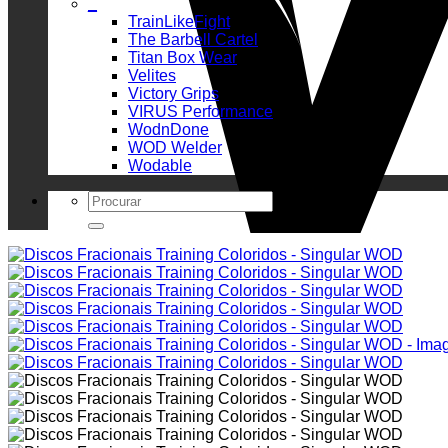
_
TrainLikeFight
The Barbell Cartel
Titan Box Wear
Velites
Victory Grips
VIRUS Performance
WodnDone
WOD Welder
Wodable
Search
for: