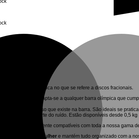
tock
tock
tock
são a opção mais básica
no que se refere a discos fracionais.
 diâmetro interno adapta-se a qualquer barra olímpica que cum
cil identificar o peso que existe na barra. São ideais se prati
vitando grande parte do ruído. Estão disponíveis desde 0,5 kg 
terial e são totalmente compatíveis com toda a nossa gama d
s de homem
ou de
mulher
e mantém tudo organizado com a n