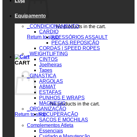
Loja
Equipamento
_CONDICIONAMENTO
No products in the cart.
CARDIO
Return to shop
ACESSÓRIOS ASSAULT
PEÇAS REPOSIÇÃO
CORDAS | SPEED ROPES
_WEIGHTLIFTING
CINTOS
CART
Joelheiras
Tapes
_GINASTICA
ARGOLAS
ABMAT
ESTAFAS
PUNHOS E WRAPS
MAGNESIO
No products in the cart.
_ORGANIZAÇÃO
Return to shop
RECUPERAÇÃO
SACOS E MOCHILAS
Complementos Atleta
Essenciais
Cuidado e Manutenção