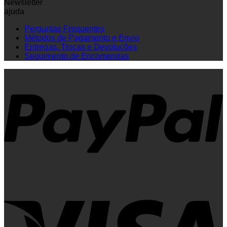
Newsletter
ajuda
Perguntas Frequentes
Métodos de Pagamento e Envio
Entregas, Trocas e Devoluções
Seguimento de Encomendas
P
V