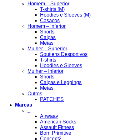
Homem – Superior
T-shirts (M)
Hoodies e Sleeves (M)
Casacos
Homem – Inferior
Shorts
Calças
Meias
Mulher – Superior
Soutiens Desportivos
T-shirts
Hoodies e Sleeves
Mulher – Inferior
Shorts
Calças e Leggings
Meias
Outros
PATCHES
Marcas
_
Airwaav
American Socks
Assault Fitness
Born Primitive
Concept2