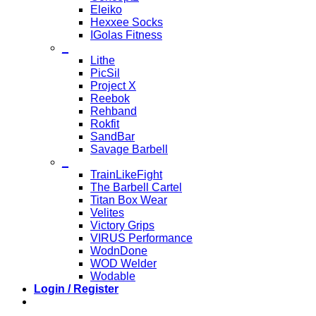
Eleiko
Hexxee Socks
IGolas Fitness
_
Lithe
PicSil
Project X
Reebok
Rehband
Rokfit
SandBar
Savage Barbell
_
TrainLikeFight
The Barbell Cartel
Titan Box Wear
Velites
Victory Grips
VIRUS Performance
WodnDone
WOD Welder
Wodable
Login / Register