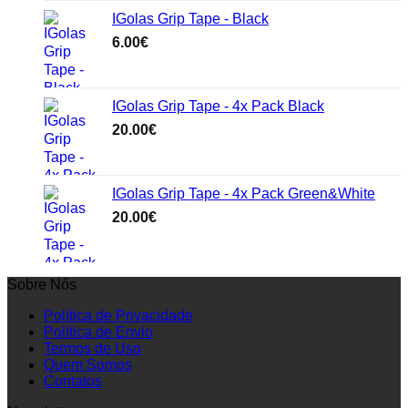
IGolas Grip Tape - Black
6.00
€
IGolas Grip Tape - 4x Pack Black
20.00
€
IGolas Grip Tape - 4x Pack Green&White
20.00
€
Sobre Nós
Política de Privacidade
Política de Envio
Termos de Uso
Quem Somos
Contatos