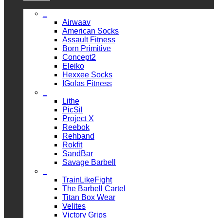
_
Airwaav
American Socks
Assault Fitness
Born Primitive
Concept2
Eleiko
Hexxee Socks
IGolas Fitness
_
Lithe
PicSil
Project X
Reebok
Rehband
Rokfit
SandBar
Savage Barbell
_
TrainLikeFight
The Barbell Cartel
Titan Box Wear
Velites
Victory Grips