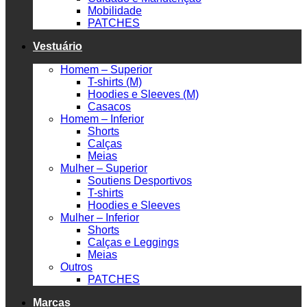
Mobilidade
PATCHES
Vestuário
Homem – Superior
T-shirts (M)
Hoodies e Sleeves (M)
Casacos
Homem – Inferior
Shorts
Calças
Meias
Mulher – Superior
Soutiens Desportivos
T-shirts
Hoodies e Sleeves
Mulher – Inferior
Shorts
Calças e Leggings
Meias
Outros
PATCHES
Marcas