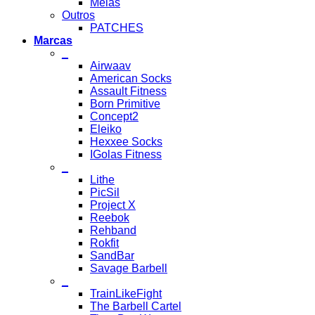
Meias
Outros
PATCHES
Marcas
_
Airwaav
American Socks
Assault Fitness
Born Primitive
Concept2
Eleiko
Hexxee Socks
IGolas Fitness
_
Lithe
PicSil
Project X
Reebok
Rehband
Rokfit
SandBar
Savage Barbell
_
TrainLikeFight
The Barbell Cartel