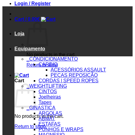
Login / Register
Cart /
0.00
€
Loja
Equipamento
No products in the cart.
_CONDICIONAMENTO
CARDIO
Return to shop
ACESSÓRIOS ASSAULT
PEÇAS REPOSIÇÃO
Cart
CORDAS | SPEED ROPES
_WEIGHTLIFTING
CINTOS
Joelheiras
Tapes
_GINASTICA
ARGOLAS
No products in the cart.
ABMAT
ESTAFAS
Return to shop
PUNHOS E WRAPS
MAGNESIO