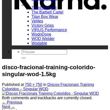
_
TrainLikeFight
The Barbell Cartel
Titan Box Wear
Velites
Victory Grips
VIRUS Performance
WodnDone
WOD Welder
Wodable
Search
for:
disco-fracional-training-colorido-
singular-wod-1.5kg
Published
at
750 × 750
in
Discos Fracionais Training
Coloridos – Singular WOD
Both comments and trackbacks are currently closed.
←
Previous
Next
→