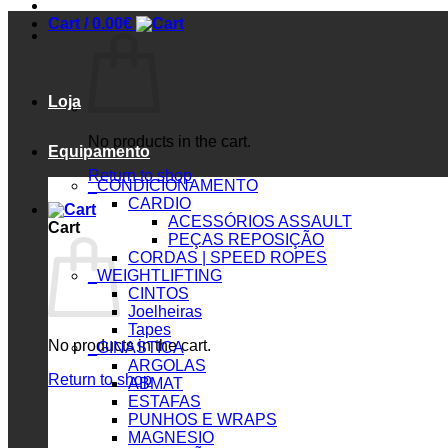
Cart /
0.00
€
Loja
No products in the cart.
Equipamento
Return to shop
_CONDICIONAMENTO
CARDIO
ACESSÓRIOS ASSAULT
Cart
PEÇAS REPOSIÇÃO
CORDAS | SPEED ROPES
_WEIGHTLIFTING
CINTOS
Joelheiras
Tapes
No products in the cart.
_GINASTICA
ARGOLAS
Return to shop
ABMAT
ESTAFAS
PUNHOS E WRAPS
MAGNESIO