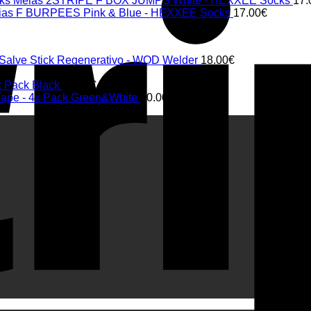
Meias 2STRIPE F BOX JUMPS White - HEXXEE Socks
17.
ias F BURPEES Pink & Blue - HEXXEE Socks
17.00
€
 Salve Stick Regenerativo - WOD Welder
18.00
€
€
x Pack Black
20.00
€
 Tape - 4x Pack Green&White
20.00
€