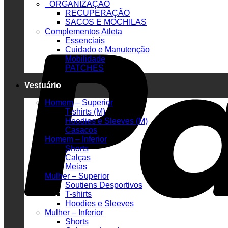
_ORGANIZAÇÃO
RECUPERAÇÃO
SACOS E MOCHILAS
Complementos Atleta
Essenciais
Cuidado e Manutenção
Mobilidade
PATCHES
Vestuário
Homem – Superior
T-shirts (M)
Hoodies e Sleeves (M)
Casacos
Homem – Inferior
Shorts
Calças
Meias
Mulher – Superior
Soutiens Desportivos
T-shirts
Hoodies e Sleeves
Mulher – Inferior
Shorts