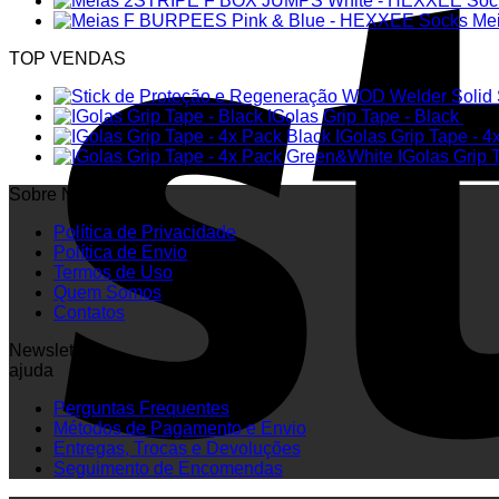
Me
TOP VENDAS
Solid
IGolas Grip Tape - Black
6.00
IGolas Grip Tape - 4
IGolas Grip
Sobre Nós
Política de Privacidade
Política de Envio
Termos de Uso
Quem Somos
Contatos
Newsletter
ajuda
Perguntas Frequentes
Métodos de Pagamento e Envio
Entregas, Trocas e Devoluções
Seguimento de Encomendas