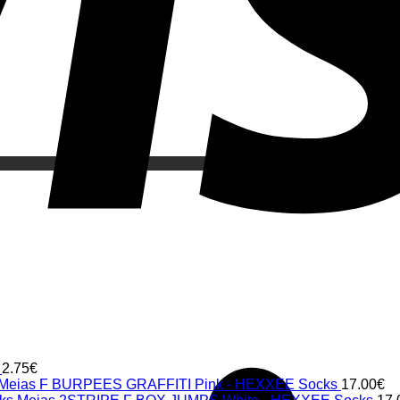
2.75
€
Meias F BURPEES GRAFFITI Pink - HEXXEE Socks
17.00
€