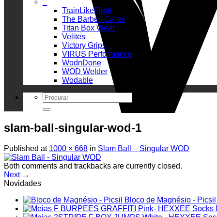
_
TrainLikeFight
The Barbell Cartel
Titan Box Wear
Velites
Victory Grips
VIRUS Performance
WodnDone
WOD Welder
Wodable
Search
for:
slam-ball-singular-wod-1
Published
at
1000 × 668
in
Slam Ball – Singular WOD
Both comments and trackbacks are currently closed.
Next
→
Novidades
Bloco de Magnésio - Picsil