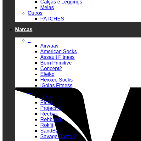
Calças e Leggings
Meias
Outros
PATCHES
Marcas
_
Airwaav
American Socks
Assault Fitness
Born Primitive
Concept2
Eleiko
Hexxee Socks
IGolas Fitness
_
Lithe
PicSil
Project X
Reebok
Rehband
Rokfit
SandBar
Savage Barbell