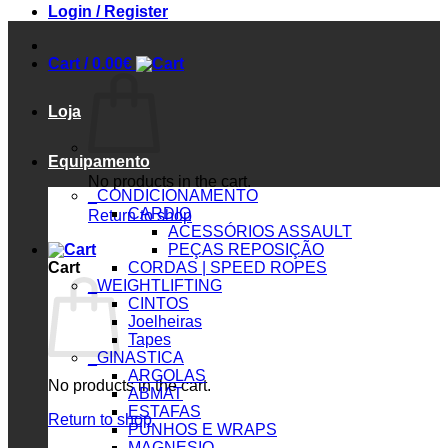
Login / Register
Cart /
0.00
€
Loja
Equipamento
No products in the cart.
_CONDICIONAMENTO
CARDIO
Return to shop
ACESSÓRIOS ASSAULT
PEÇAS REPOSIÇÃO
Cart
CORDAS | SPEED ROPES
_WEIGHTLIFTING
CINTOS
Joelheiras
Tapes
_GINASTICA
ARGOLAS
No products in the cart.
ABMAT
ESTAFAS
Return to shop
PUNHOS E WRAPS
MAGNESIO