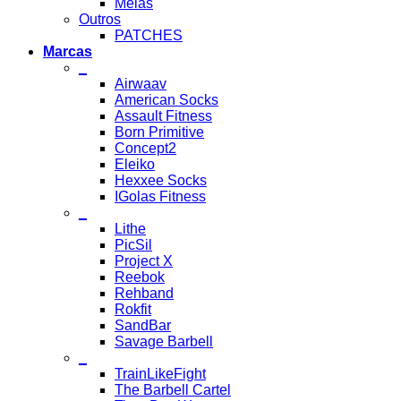
Meias
Outros
PATCHES
Marcas
_
Airwaav
American Socks
Assault Fitness
Born Primitive
Concept2
Eleiko
Hexxee Socks
IGolas Fitness
_
Lithe
PicSil
Project X
Reebok
Rehband
Rokfit
SandBar
Savage Barbell
_
TrainLikeFight
The Barbell Cartel