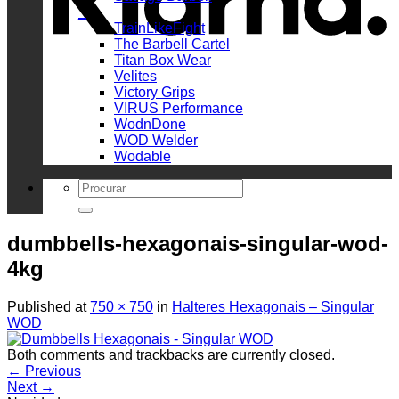
_
TrainLikeFight
The Barbell Cartel
Titan Box Wear
Velites
Victory Grips
VIRUS Performance
WodnDone
WOD Welder
Wodable
Search
for:
dumbbells-hexagonais-singular-wod-
4kg
Published
at
750 × 750
in
Halteres Hexagonais – Singular
WOD
Both comments and trackbacks are currently closed.
←
Previous
Next
→