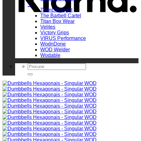
_
TrainLikeFight
The Barbell Cartel
Titan Box Wear
Velites
Victory Grips
VIRUS Performance
WodnDone
WOD Welder
Wodable
Search
for: