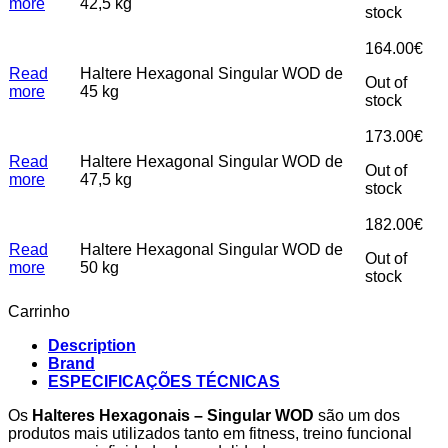
more
42,5 kg
stock
164.00
€
Read
Haltere Hexagonal Singular WOD de
Out of
more
45 kg
stock
173.00
€
Read
Haltere Hexagonal Singular WOD de
Out of
more
47,5 kg
stock
182.00
€
Read
Haltere Hexagonal Singular WOD de
Out of
more
50 kg
stock
Carrinho
Description
Brand
ESPECIFICAÇÕES TÉCNICAS
Os
Halteres Hexagonais – Singular WOD
são um dos
produtos mais utilizados tanto em fitness, treino funcional