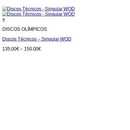
+
DISCOS OLÍMPICOS
Discos Técnicos – Singular WOD
Price
135.00
€
–
150.00
€
range:
135.00€
through
150.00€