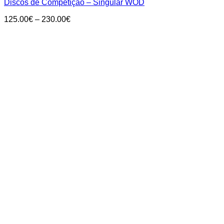
Discos de Competição – Singular WOD
Price
125.00
€
–
230.00
€
range:
125.00€
through
230.00€