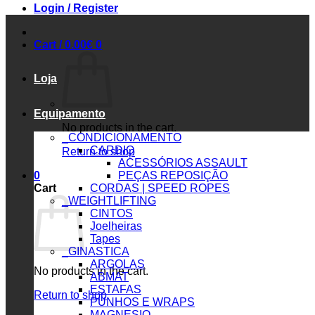
Login / Register
Cart /
0.00
€
0
Loja
Equipamento
No products in the cart.
_CONDICIONAMENTO
CARDIO
Return to shop
ACESSÓRIOS ASSAULT
0
PEÇAS REPOSIÇÃO
Cart
CORDAS | SPEED ROPES
_WEIGHTLIFTING
CINTOS
Joelheiras
Tapes
_GINASTICA
ARGOLAS
No products in the cart.
ABMAT
ESTAFAS
Return to shop
PUNHOS E WRAPS
MAGNESIO