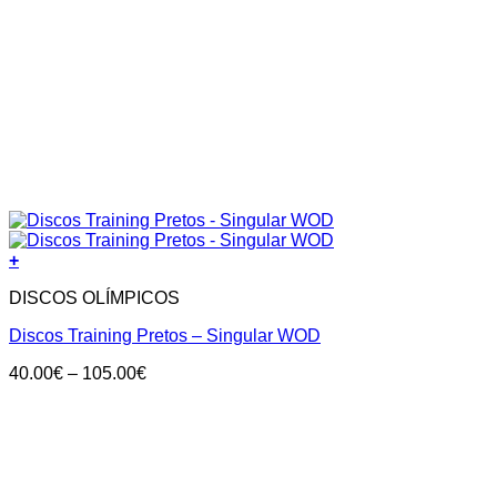
+
DISCOS OLÍMPICOS
Discos Training Pretos – Singular WOD
Price
40.00
€
–
105.00
€
range:
40.00€
through
105.00€