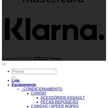
K
Copyright 2026 ©
IGOLAS Fitness
Search
for:
Loja
Equipamento
_CONDICIONAMENTO
CARDIO
ACESSÓRIOS ASSAULT
PEÇAS REPOSIÇÃO
CORDAS | SPEED ROPES