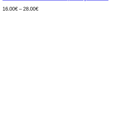
Price
16.00
€
–
28.00
€
range:
16.00€
through
28.00€