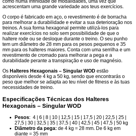
como numa infinidade de modalidades, uma vez que
acrescentam uma grande variedade aos teus exercícios.
O corpo é fabricado em aço, o revestimento é de borracha
para melhorar a durabilidade e evitar a sua deterioração nos
treinos. A sua forma hexagonal permite utilizá-los para
realizar exercícios no solo sem possibilidade de que o
haltere rode ou se desloque durante o treino. O seu punho
tem um diâmetro de 28 mm para os pesos pequenos e 35
mm para os halteres maiores. Conta com uma serrilha e um
revestimento de cromado para melhorar a pega e a
durabilidade perante a transpiração e uso de magnésio.
Os
Halteres
Hexagonais – Singular WOD
estão
disponíveis desde 4 kg a 50 kg, sendo que encontrarás o
peso que melhor se adapta ao teu nível de fitness e às tuas
necessidades de treino.
Especificações Técnicas dos Halteres
Hexagonais – Singular WOD
Pesos
: 4 | 6 | 8 | 10 | 12,5 | 15 | 17,5 | 20 | 22,5 | 25 |
27,5 | 30 | 32,5 | 35 | 37,5 | 40 | 42,5 | 45 | 47,5 | 50 kg
Diâmetro da pega:
de 4 kg = 28 mm. De 6 kg em
diante = 35 mm