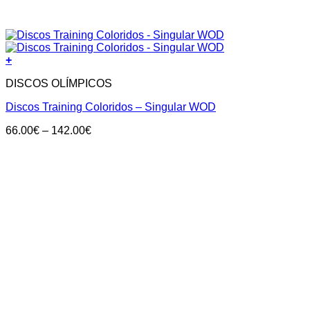
+
DISCOS OLÍMPICOS
Discos Training Coloridos – Singular WOD
Price
66.00
€
–
142.00
€
range:
66.00€
through
142.00€