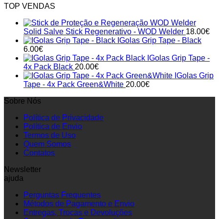
TOP VENDAS
Solid Salve Stick Regenerativo - WOD Welder
18.00
€
IGolas Grip Tape - Black
6.00
€
IGolas Grip Tape -
4x Pack Black
20.00
€
IGolas Grip
Tape - 4x Pack Green&White
20.00
€
Sobre Nós
Política de Privacidade
Política de Envio
Termos de Uso
Quem Somos
Contatos
Newsletter
ajuda
Perguntas Frequentes
Métodos de Pagamento e Envio
Entregas, Trocas e Devoluções