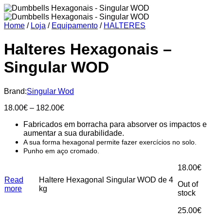
Home
/
Loja
/
Equipamento
/
HALTERES
Halteres Hexagonais –
Singular WOD
Brand:
Singular Wod
Price
18.00
€
–
182.00
€
range:
Fabricados em borracha para absorver os impactos e
18.00€
aumentar a sua durabilidade.
through
A sua forma hexagonal permite fazer exercícios no solo.
182.00€
Punho em aço cromado.
18.00
€
Read
Haltere Hexagonal Singular WOD de 4
Out of
more
kg
stock
25.00
€