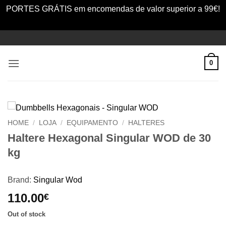
PORTES GRÁTIS em encomendas de valor superior a 99€!
Dismiss
Skip
to
content
0
HOME
/
LOJA
/
EQUIPAMENTO
/
HALTERES
Haltere Hexagonal Singular WOD de 30
kg
Brand:
Singular Wod
110.00
€
Out of stock