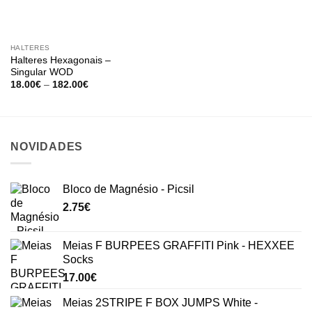
HALTERES
Halteres Hexagonais –
Singular WOD
Price
18.00
€
–
182.00
€
range:
18.00€
through
182.00€
NOVIDADES
Bloco de Magnésio - Picsil
2.75
€
Meias F BURPEES GRAFFITI Pink - HEXXEE
Socks
17.00
€
Meias 2STRIPE F BOX JUMPS White -