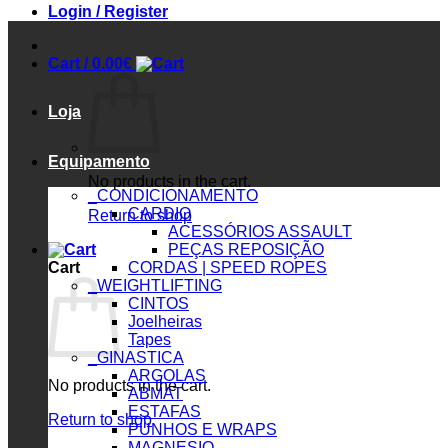
Login / Register
Cart /
0.00
€
Loja
Equipamento
No products in the cart.
_CONDICIONAMENTO
CARDIO
Return to shop
ACESSÓRIOS ASSAULT
PEÇAS REPOSIÇÃO
Cart
CORDAS | SPEED ROPES
_WEIGHTLIFTING
CINTOS
Joelheiras
Tapes
_GINASTICA
ARGOLAS
No products in the cart.
ABMAT
ESTAFAS
Return to shop
PUNHOS E WRAPS
MAGNESIO