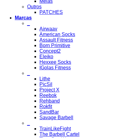
Meias
Outros
PATCHES
Marcas
_
Airwaav
American Socks
Assault Fitness
Born Primitive
Concept2
Eleiko
Hexxee Socks
IGolas Fitness
_
Lithe
PicSil
Project X
Reebok
Rehband
Rokfit
SandBar
Savage Barbell
_
TrainLikeFight
The Barbell Cartel