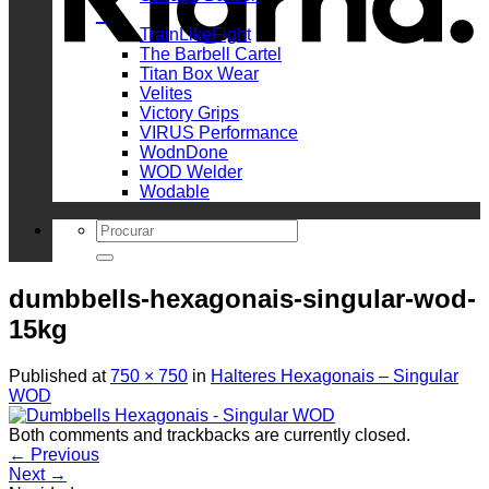
_
TrainLikeFight
The Barbell Cartel
Titan Box Wear
Velites
Victory Grips
VIRUS Performance
WodnDone
WOD Welder
Wodable
Search
for:
dumbbells-hexagonais-singular-wod-
15kg
Published
at
750 × 750
in
Halteres Hexagonais – Singular
WOD
Both comments and trackbacks are currently closed.
←
Previous
Next
→