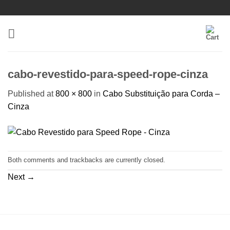
Skip
to
content
cabo-revestido-para-speed-rope-cinza
Published
at
800 × 800
in
Cabo Substituição para Corda –
Cinza
Both comments and trackbacks are currently closed.
Next
→