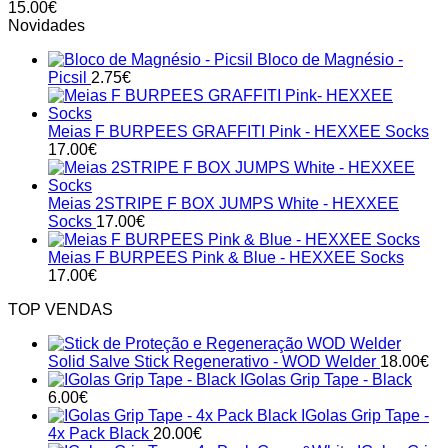
15.00
€
The
Novidades
options
may
Bloco de Magnésio -
be
Picsil
2.75
€
chosen
on
the
Meias F BURPEES GRAFFITI Pink - HEXXEE Socks
product
17.00
€
page
Meias 2STRIPE F BOX JUMPS White - HEXXEE
Socks
17.00
€
Meias F BURPEES Pink & Blue - HEXXEE Socks
17.00
€
TOP VENDAS
Solid Salve Stick Regenerativo - WOD Welder
18.00
€
IGolas Grip Tape - Black
6.00
€
IGolas Grip Tape -
4x Pack Black
20.00
€