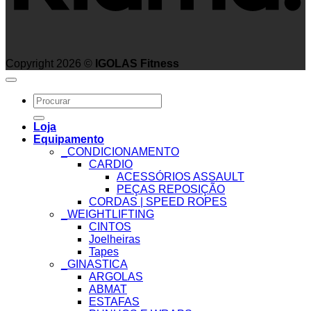
Copyright 2026 ©
IGOLAS Fitness
Search
for:
Loja
Equipamento
_CONDICIONAMENTO
CARDIO
ACESSÓRIOS ASSAULT
PEÇAS REPOSIÇÃO
CORDAS | SPEED ROPES
_WEIGHTLIFTING
CINTOS
Joelheiras
Tapes
_GINASTICA
ARGOLAS
ABMAT
ESTAFAS