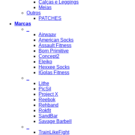
Calças e Leggings
Meias
Outros
PATCHES
Marcas
_
Airwaav
American Socks
Assault Fitness
Born Primitive
Concept2
Eleiko
Hexxee Socks
IGolas Fitness
_
Lithe
PicSil
Project X
Reebok
Rehband
Rokfit
SandBar
Savage Barbell
_
TrainLikeFight