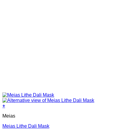
+
This
Meias
product
has
Meias Lithe Dali Mask
multiple
variants.