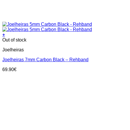
+
This
Out of stock
product
Joelheiras
has
multiple
Joelheiras 7mm Carbon Black – Rehband
variants.
The
69.90
€
options
may
be
chosen
on
the
product
page