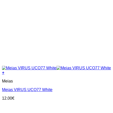
+
This
Meias
product
has
Meias VIRUS UCO77 White
multiple
variants.
12.00
€
The
options
may