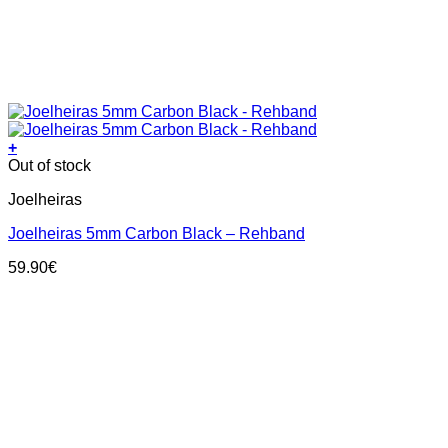
+
This
Out of stock
product
Joelheiras
has
multiple
Joelheiras 5mm Carbon Black – Rehband
variants.
The
59.90
€
options
may
be
chosen
on
the
product
page