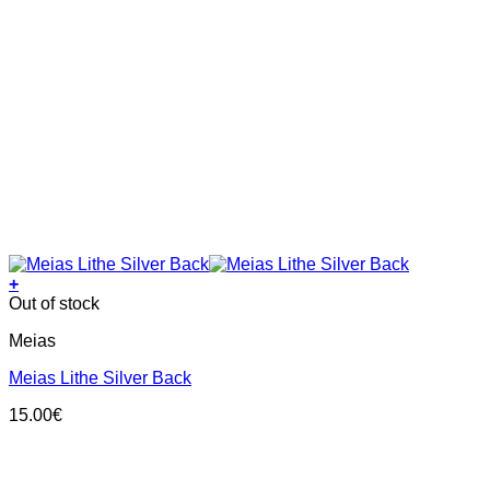
+
This
Out of stock
product
Meias
has
multiple
Meias Lithe Silver Back
variants.
The
15.00
€
options
may
be
chosen