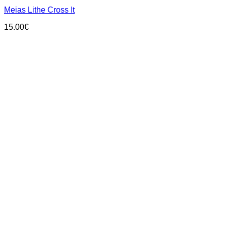
has
Meias Lithe Cross It
multiple
variants.
15.00
€
The
options
may
be
chosen
on
the
product
page