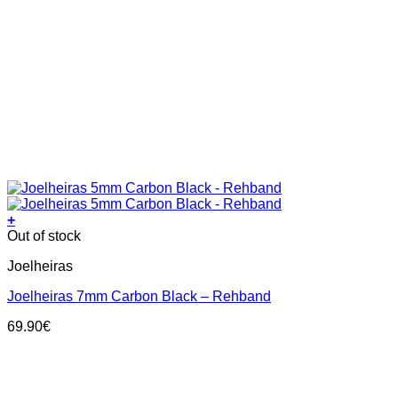
+
This
Out of stock
product
Joelheiras
has
multiple
Joelheiras 7mm Carbon Black – Rehband
variants.
The
69.90
€
options
may
be
chosen
on