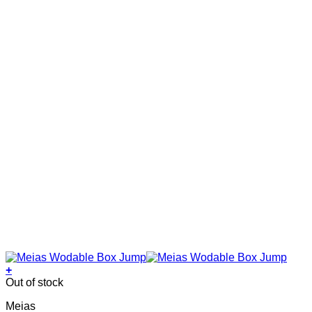
the
product
page
+
This
Out of stock
product
Meias
has