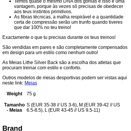
Temos quase o mesmo DNA dos gorilas e isso é uma
vantagem, porque às vezes só precisas de obedecer
aos teus instintos primitivos.
As fibras técnicas, a malha respirável e a quantidade
certa de compressão serão um trunfo quando tiveres
que dar 100% no teu treino!
Exactamente o que tu precisas durante os teus treinos!
São vendidas em pares e são completamente compensados
em design para um estilo como nenhum outro!
As Meias Lithe Silver Back são a escolha dos atletas que
procuram treinar com estilo e conforto.
Outros modelos de meias desportivas podem ser vistas aqui
neste link:
Meias
Weight
75 g
Tamanho
S (EUR 35-38 // US 3-6), M (EUR 39-42 // US
- Meias
6.5-8.5), L (EUR 43-45 // US 9.5-11)
Brand