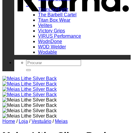
_
TrainLikeFight
The Barbell Cartel
Titan Box Wear
Velites
Victory Grips
VIRUS Performance
WodnDone
WOD Welder
Wodable
Search
for:
Home
/
Loja
/
Vestuário
/
Meias