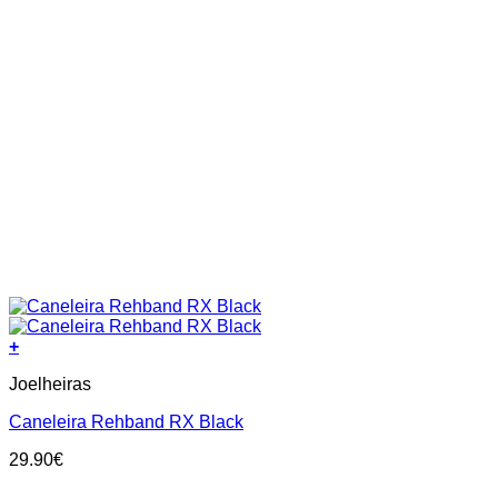
+
This
Joelheiras
product
has
Caneleira Rehband RX Black
multiple
variants.
29.90
€
The
options