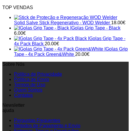
TOP VENDAS
Solid Salve Stick Regenerativo - WOD Welder
18.00
€
IGolas Grip Tape - Black
6.00
€
IGolas Grip Tape -
4x Pack Black
20.00
€
IGolas Grip
Tape - 4x Pack Green&White
20.00
€
Sobre Nós
Política de Privacidade
Política de Envio
Termos de Uso
Quem Somos
Contatos
Newsletter
ajuda
Perguntas Frequentes
Métodos de Pagamento e Envio
Entregas, Trocas e Devoluções