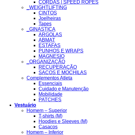
CORDAS | SPEED ROPES
_WEIGHTLIFTING
CINTOS
Joelheiras
Tapes
_GINASTICA
ARGOLAS
ABMAT
ESTAFAS
PUNHOS E WRAPS
MAGNESIO
_ORGANIZAÇÃO
RECUPERAÇÃO
SACOS E MOCHILAS
Complementos Atleta
Essenciais
Cuidado e Manutenção
Mobilidade
PATCHES
Vestuário
Homem – Superior
T-shirts (M)
Hoodies e Sleeves (M)
Casacos
Homem – Inferior