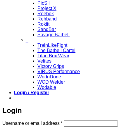
PicSil
Project X
Reebok
Rehband
Rokfit
SandBar
Savage Barbell
_
TrainLikeFight
The Barbell Cartel
Titan Box Wear
Velites
Victory Grips
VIRUS Performance
WodnDone
WOD Welder
Wodable
Login / Register
Login
Required
Username or email address
*