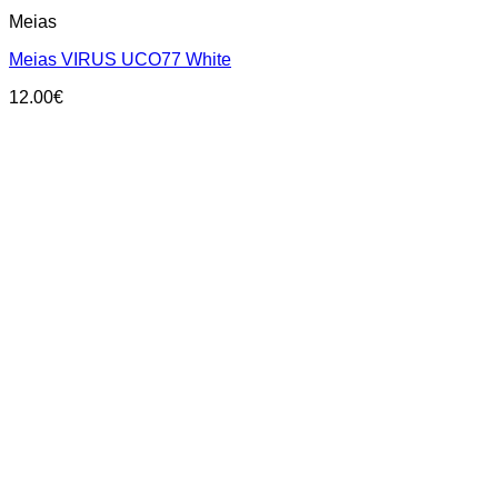
This
Meias
product
has
Meias VIRUS UCO77 White
multiple
variants.
12.00
€
The
options
may
be
chosen
on
the
product
page