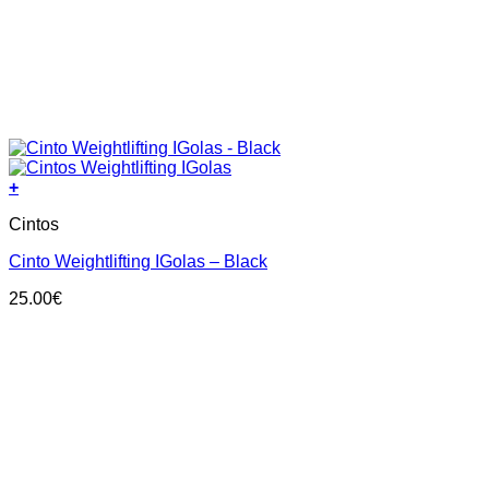
+
This
Cintos
product
has
Cinto Weightlifting IGolas – Black
multiple
variants.
25.00
€
The
options
may
be
chosen
on
the
product
page