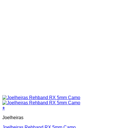
+
This
Joelheiras
product
has
Joelheiras Rehband RX 5mm Camo