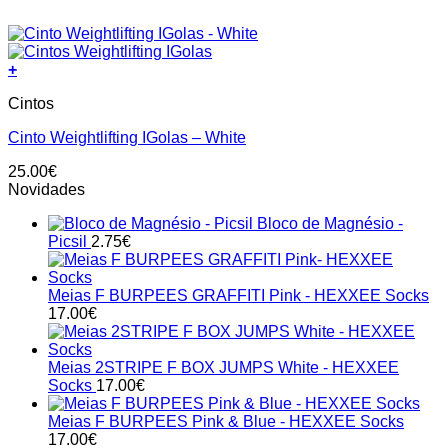
+
This
Cintos
product
has
Cinto Weightlifting IGolas – White
multiple
variants.
25.00
€
The
Novidades
options
may
Bloco de Magnésio -
be
Picsil
2.75
€
chosen
on
the
Meias F BURPEES GRAFFITI Pink - HEXXEE Socks
product
17.00
€
page
Meias 2STRIPE F BOX JUMPS White - HEXXEE
Socks
17.00
€
Meias F BURPEES Pink & Blue - HEXXEE Socks
17.00
€