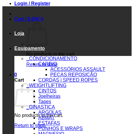
Login / Register
Cart /
0.00
€
0
Loja
Equipamento
No products in the cart.
_CONDICIONAMENTO
CARDIO
Return to shop
ACESSÓRIOS ASSAULT
0
PEÇAS REPOSIÇÃO
Cart
CORDAS | SPEED ROPES
_WEIGHTLIFTING
CINTOS
Joelheiras
Tapes
_GINASTICA
ARGOLAS
No products in the cart.
ABMAT
ESTAFAS
Return to shop
PUNHOS E WRAPS
MAGNESIO