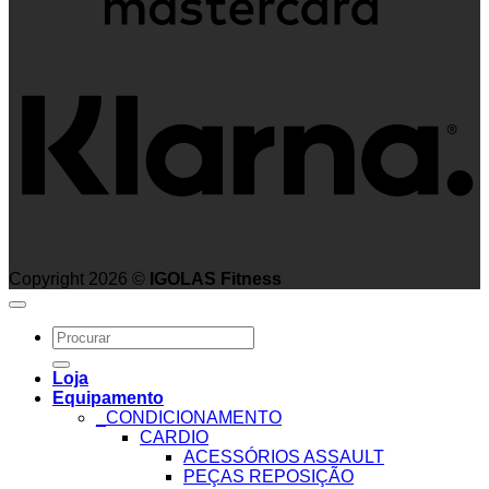
K
Copyright 2026 ©
IGOLAS Fitness
Search
for:
Loja
Equipamento
_CONDICIONAMENTO
CARDIO
ACESSÓRIOS ASSAULT
PEÇAS REPOSIÇÃO