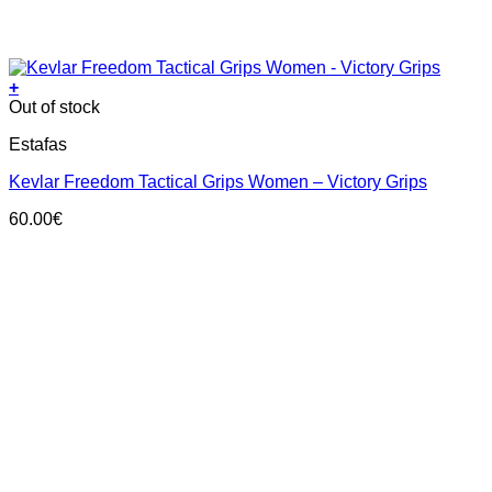
+
This
Out of stock
product
Estafas
has
multiple
Kevlar Freedom Tactical Grips Women – Victory Grips
variants.
The
60.00
€
options
may
be
chosen
on
the
product
page