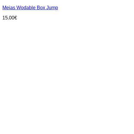
multiple
Meias Wodable Box Jump
variants.
The
15.00
€
options
may
be
chosen
on
the
product
page