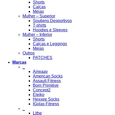
Shorts
Calças
Meias
Mulher – Superior
Soutiens Desportivos
T-shirts
Hoodies e Sleeves
Mulher – Inferior
Shorts
Calças e Leggings
Meias
Outros
PATCHES
Marcas
_
Airwaav
American Socks
Assault Fitness
Born Primitive
Concept2
Eleiko
Hexxee Socks
IGolas Fitness
_
Lithe