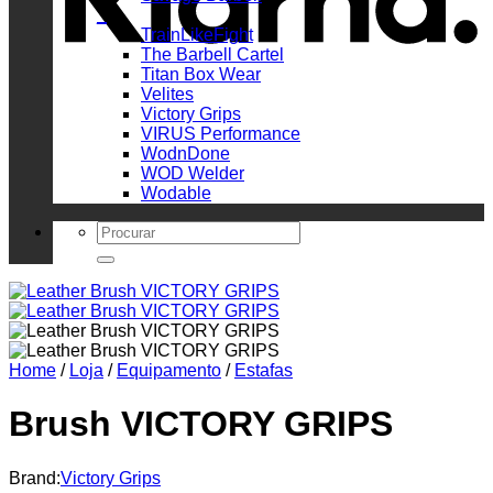
_
TrainLikeFight
The Barbell Cartel
Titan Box Wear
Velites
Victory Grips
VIRUS Performance
WodnDone
WOD Welder
Wodable
Search
for:
Home
/
Loja
/
Equipamento
/
Estafas
Brush VICTORY GRIPS
Brand:
Victory Grips