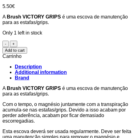
5.50
€
A
Brush VICTORY GRIPS
é uma escova de manutenção
para as estafas/grips.
Only 1 left in stock
Brush
VICTORY
Add to cart
GRIPS
Carrinho
quantity
Description
Additional information
Brand
A
Brush VICTORY GRIPS
é uma escova de manutenção
para as estafas/grips.
Com o tempo, o magnésio juntamente com a transpiração
acumula-se nas estafas/grips. Devido a isso acabam por
perder aderência, acabam por ficar demasiado
escorregadias.
Esta escova deverá ser usada regularmente. Deve ser feita
uma manutenção simples para remover o magnésio e