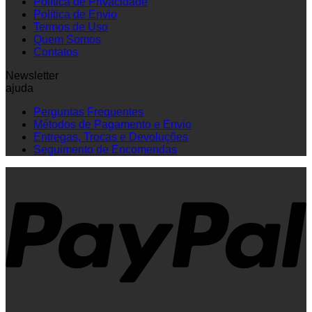
Política de Privacidade
Política de Envio
Termos de Uso
Quem Somos
Contatos
Newsletter
ajuda
Perguntas Frequentes
Métodos de Pagamento e Envio
Entregas, Trocas e Devoluções
Seguimento de Encomendas
P