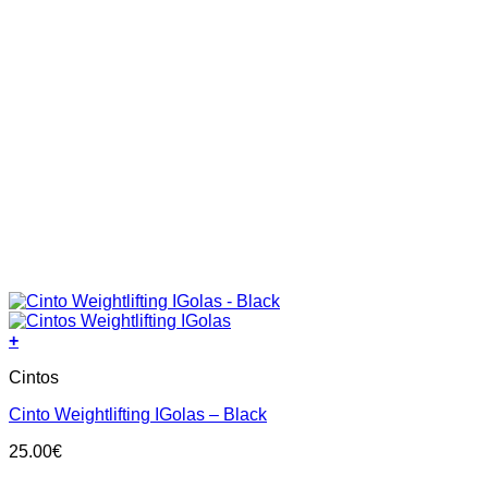
+
This
Cintos
product
has
Cinto Weightlifting IGolas – Black
multiple
variants.
25.00
€
The
options