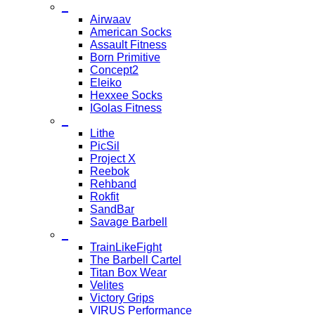
_
Airwaav
American Socks
Assault Fitness
Born Primitive
Concept2
Eleiko
Hexxee Socks
IGolas Fitness
_
Lithe
PicSil
Project X
Reebok
Rehband
Rokfit
SandBar
Savage Barbell
_
TrainLikeFight
The Barbell Cartel
Titan Box Wear
Velites
Victory Grips
VIRUS Performance