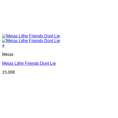
+
This
Meias
product
has
Meias Lithe Friends Dont Lie
multiple
variants.
15.00
€
The
options
may
be
chosen
on
the
product
page