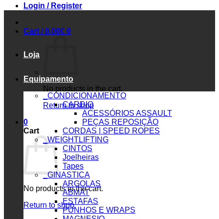
Login / Register
Cart /
0.00
€
0
Loja
Equipamento
No products in the cart.
_CONDICIONAMENTO
CARDIO
Return to shop
ACESSÓRIOS ASSAULT
0
PEÇAS REPOSIÇÃO
Cart
CORDAS | SPEED ROPES
_WEIGHTLIFTING
CINTOS
Joelheiras
Tapes
_GINASTICA
ARGOLAS
No products in the cart.
ABMAT
ESTAFAS
Return to shop
PUNHOS E WRAPS
MAGNESIO