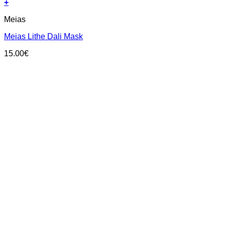
+
This
Meias
product
has
Meias Lithe Dali Mask
multiple
variants.
15.00
€
The
options
may
be
chosen
on
the
product
page