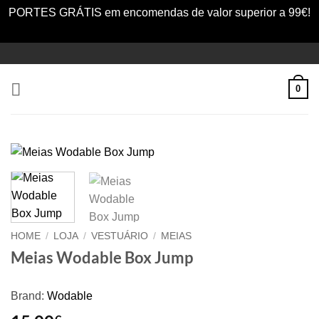
PORTES GRÁTIS em encomendas de valor superior a 99€!
Dismiss
Skip
to
content
0
HOME
/
LOJA
/
VESTUÁRIO
/
MEIAS
Meias Wodable Box Jump
Brand:
Wodable