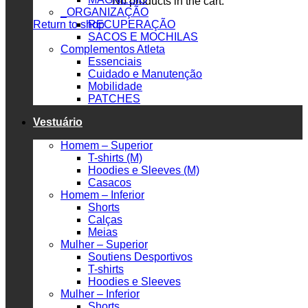
No products in the cart.
_ORGANIZAÇÃO
Return to shop
RECUPERAÇÃO
SACOS E MOCHILAS
Complementos Atleta
Essenciais
Cuidado e Manutenção
Mobilidade
PATCHES
Vestuário
Homem – Superior
T-shirts (M)
Hoodies e Sleeves (M)
Casacos
Homem – Inferior
Shorts
Calças
Meias
Mulher – Superior
Soutiens Desportivos
T-shirts
Hoodies e Sleeves
Mulher – Inferior
Shorts