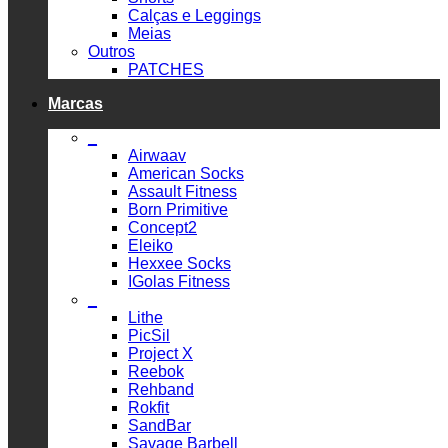
Calças e Leggings
Meias
Outros
PATCHES
Marcas
_
Airwaav
American Socks
Assault Fitness
Born Primitive
Concept2
Eleiko
Hexxee Socks
IGolas Fitness
_
Lithe
PicSil
Project X
Reebok
Rehband
Rokfit
SandBar
Savage Barbell