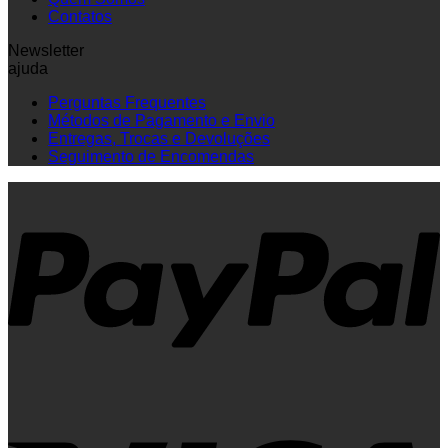
Contatos
Newsletter
ajuda
Perguntas Frequentes
Métodos de Pagamento e Envio
Entregas, Trocas e Devoluções
Seguimento de Encomendas
P
V