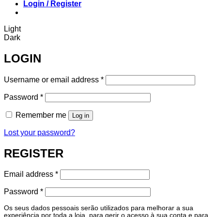
Login / Register
Light
Dark
LOGIN
Required
Username or email address
*
Required
Password
*
Remember me
Log in
Lost your password?
REGISTER
Required
Email address
*
Required
Password
*
Os seus dados pessoais serão utilizados para melhorar a sua
experiência por toda a loja, para gerir o acesso à sua conta e para