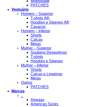
Mobilidade
PATCHES
Vestuário
Homem – Superior
T-shirts (M)
Hoodies e Sleeves (M)
Casacos
Homem – Inferior
Shorts
Calças
Meias
Mulher – Superior
Soutiens Desportivos
T-shirts
Hoodies e Sleeves
Mulher – Inferior
Shorts
Calças e Leggings
Meias
Outros
PATCHES
Marcas
_
Airwaav
American Socks