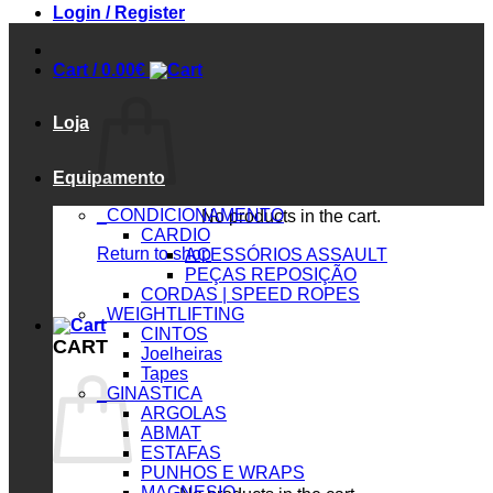
Login / Register
Cart /
0.00
€
Loja
Equipamento
_CONDICIONAMENTO
No products in the cart.
CARDIO
Return to shop
ACESSÓRIOS ASSAULT
PEÇAS REPOSIÇÃO
CORDAS | SPEED ROPES
_WEIGHTLIFTING
CINTOS
CART
Joelheiras
Tapes
_GINASTICA
ARGOLAS
ABMAT
ESTAFAS
PUNHOS E WRAPS
MAGNESIO