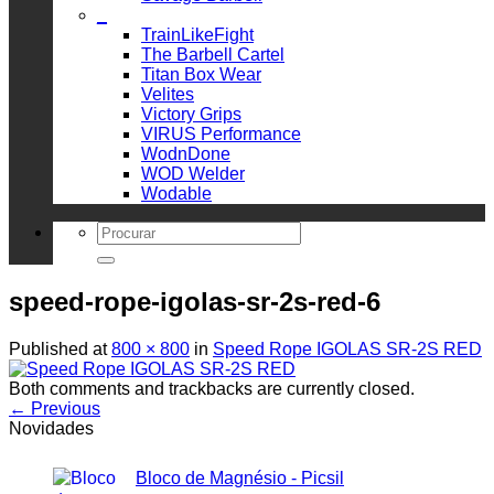
_
TrainLikeFight
The Barbell Cartel
Titan Box Wear
Velites
Victory Grips
VIRUS Performance
WodnDone
WOD Welder
Wodable
Search
for:
speed-rope-igolas-sr-2s-red-6
Published
at
800 × 800
in
Speed Rope IGOLAS SR-2S RED
Both comments and trackbacks are currently closed.
←
Previous
Novidades
Bloco de Magnésio - Picsil