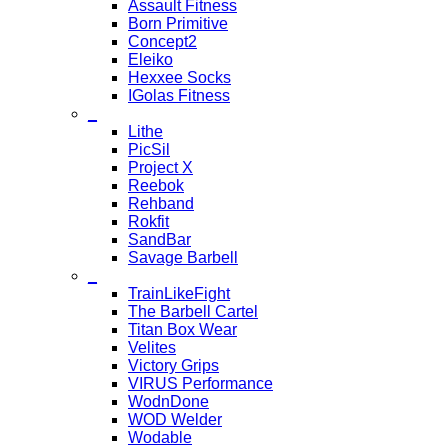
Assault Fitness
Born Primitive
Concept2
Eleiko
Hexxee Socks
IGolas Fitness
_
Lithe
PicSil
Project X
Reebok
Rehband
Rokfit
SandBar
Savage Barbell
_
TrainLikeFight
The Barbell Cartel
Titan Box Wear
Velites
Victory Grips
VIRUS Performance
WodnDone
WOD Welder
Wodable