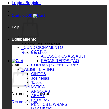
Login / Register
Cart /
0.00
€
Loja
Equipamento
No products in the cart.
_CONDICIONAMENTO
CARDIO
Return to shop
ACESSÓRIOS ASSAULT
PEÇAS REPOSIÇÃO
Cart
CORDAS | SPEED ROPES
_WEIGHTLIFTING
CINTOS
Joelheiras
Tapes
_GINASTICA
ARGOLAS
No products in the cart.
ABMAT
ESTAFAS
Return to shop
PUNHOS E WRAPS
MAGNESIO