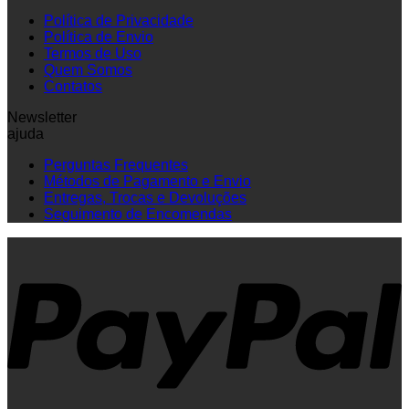
Política de Privacidade
Política de Envio
Termos de Uso
Quem Somos
Contatos
Newsletter
ajuda
Perguntas Frequentes
Métodos de Pagamento e Envio
Entregas, Trocas e Devoluções
Seguimento de Encomendas
P