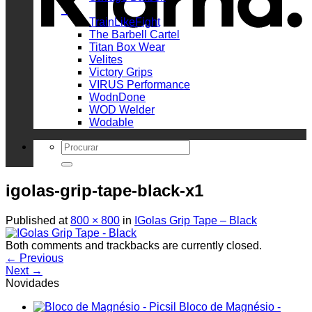
_
TrainLikeFight
The Barbell Cartel
Titan Box Wear
Velites
Victory Grips
VIRUS Performance
WodnDone
WOD Welder
Wodable
Search
for:
igolas-grip-tape-black-x1
Published
at
800 × 800
in
IGolas Grip Tape – Black
Both comments and trackbacks are currently closed.
←
Previous
Next
→
Novidades
Bloco de Magnésio -