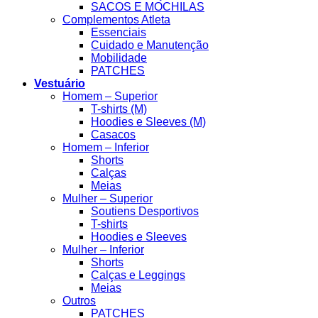
SACOS E MOCHILAS
Complementos Atleta
Essenciais
Cuidado e Manutenção
Mobilidade
PATCHES
Vestuário
Homem – Superior
T-shirts (M)
Hoodies e Sleeves (M)
Casacos
Homem – Inferior
Shorts
Calças
Meias
Mulher – Superior
Soutiens Desportivos
T-shirts
Hoodies e Sleeves
Mulher – Inferior
Shorts
Calças e Leggings
Meias
Outros
PATCHES