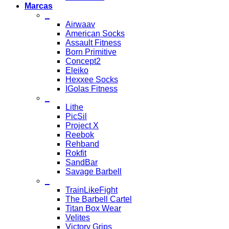
Marcas
_
Airwaav
American Socks
Assault Fitness
Born Primitive
Concept2
Eleiko
Hexxee Socks
IGolas Fitness
_
Lithe
PicSil
Project X
Reebok
Rehband
Rokfit
SandBar
Savage Barbell
_
TrainLikeFight
The Barbell Cartel
Titan Box Wear
Velites
Victory Grips